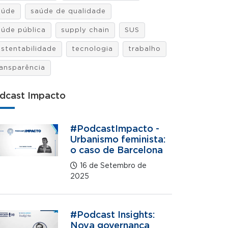
aúde
saúde de qualidade
aúde pública
supply chain
SUS
ustentabilidade
tecnologia
trabalho
ransparência
dcast Impacto
#PodcastImpacto -
Urbanismo feminista:
o caso de Barcelona
16 de Setembro de
2025
#Podcast Insights:
Nova governança