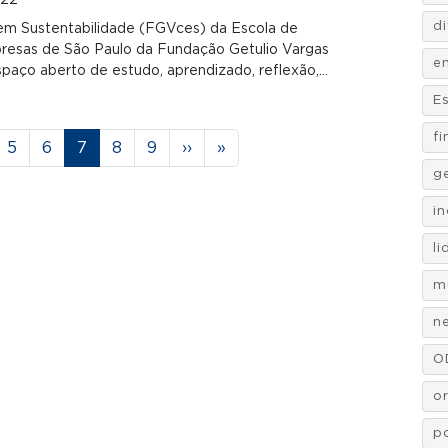
022
d
em Sustentabilidade (FGVces) da Escola de
resas de São Paulo da Fundação Getulio Vargas
e
aço aberto de estudo, aprendizado, reflexão,…
E
f
ina
Página
Página
Página
Página
Página
Próxima página
Última página
5
6
7
8
9
››
»
g
i
l
m
n
O
o
po