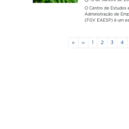
15 de Janeiro de 2
O Centro de Estudos 
Administração de Emp
(FGV EAESP) é um esp
Paginação
Primeira página
Página anterior
Página
Página
Página
Pág
«
‹‹
1
2
3
4