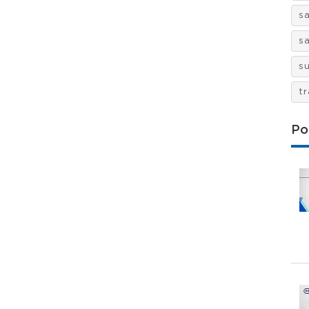
s
s
s
t
Po