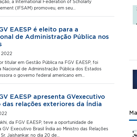
ção, a International Federation of Scholarly
agement (IFSAM) promoveu, em seu…
GV EAESP é eleito para a
onal de Administração Pública nos
s
e 2022
r titular em Gestão Pública na FGV EAESP, foi
a Nacional de Administração Pública dos Estados
essora o governo federal americano em…
FGV EAESP apresenta GVexecutivo
 das relações exteriores da Índia
Ma
022
khi, da FGV EAESP, teve a oportunidade de
 GV Executivo Brasil Índia ao Ministro das Relações
. Sr. Jaishankar, no dia 20 de…