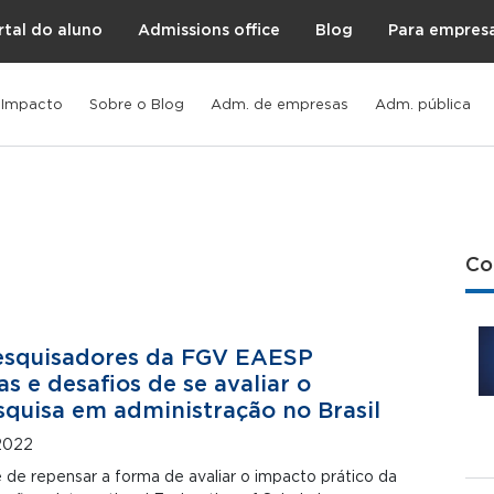
rtal do aluno
Admissions office
Blog
Para empres
 Impacto
Sobre o Blog
Adm. de empresas
Adm. pública
Co
esquisadores da FGV EAESP
s e desafios de se avaliar o
quisa em administração no Brasil
2022
 de repensar a forma de avaliar o impacto prático da