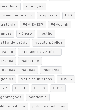
iversidade
educação
mpreendedorismo
empresas
ESG
stratégia
FGV EAESP
FGVcemif
inanças
gênero
gestão
estão de saúde
gestão pública
novação
Inteligência Artificial
iderança
marketing
udanças climáticas
mulheres
egócios
Notícias internas
ODS 16
DS 3
ODS 8
ODS 9
ODS3
rganizações
pandemia
lítica pública
políticas públicas