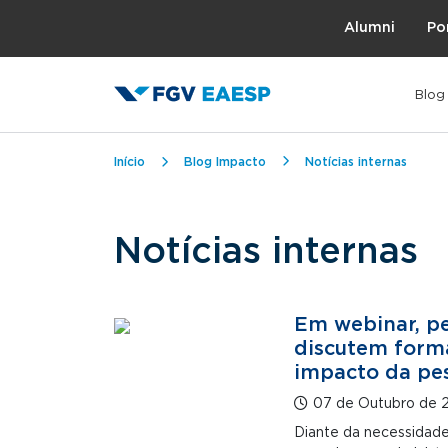
Topo
Alumni
Po
Blog
Trilha de navegação
Início
Blog Impacto
Notícias internas
Notícias internas
Em webinar, p
discutem forma
impacto da pes
07 de Outubro de 
Diante da necessidade