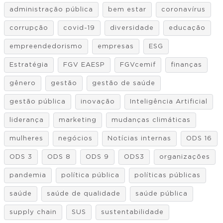
administração pública
bem estar
coronavírus
corrupção
covid-19
diversidade
educação
empreendedorismo
empresas
ESG
Estratégia
FGV EAESP
FGVcemif
finanças
gênero
gestão
gestão de saúde
gestão pública
inovação
Inteligência Artificial
liderança
marketing
mudanças climáticas
mulheres
negócios
Notícias internas
ODS 16
ODS 3
ODS 8
ODS 9
ODS3
organizações
pandemia
política pública
políticas públicas
saúde
saúde de qualidade
saúde pública
supply chain
SUS
sustentabilidade