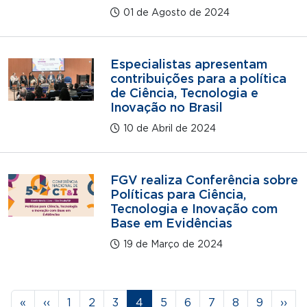
01 de Agosto de 2024
Especialistas apresentam
contribuições para a política
de Ciência, Tecnologia e
Inovação no Brasil
10 de Abril de 2024
FGV realiza Conferência sobre
Políticas para Ciência,
Tecnologia e Inovação com
Base em Evidências
19 de Março de 2024
Paginação
Primeira página
Página anterior
Página
Página
Página
Página
Página
Página
Página
Página
Página
Próx
«
‹‹
1
2
3
4
5
6
7
8
9
››