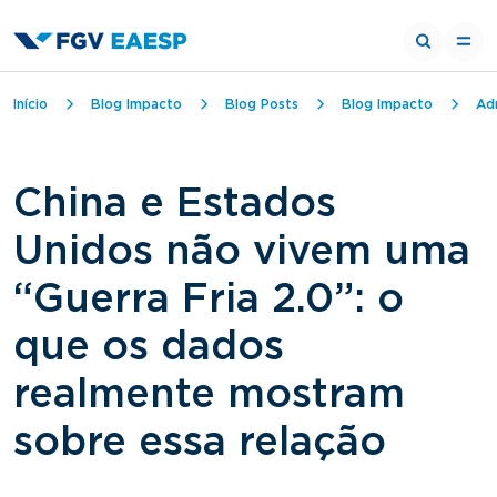
Trilha de navegação
Início
Blog Impacto
Blog Posts
Blog Impacto
Ad
China e Estados
Unidos não vivem uma
“Guerra Fria 2.0”: o
que os dados
realmente mostram
sobre essa relação