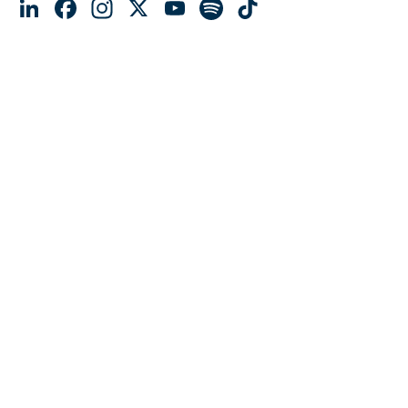
LinkedIn
Facebook
Instagram
X
YouTube
Spotify
TikTok