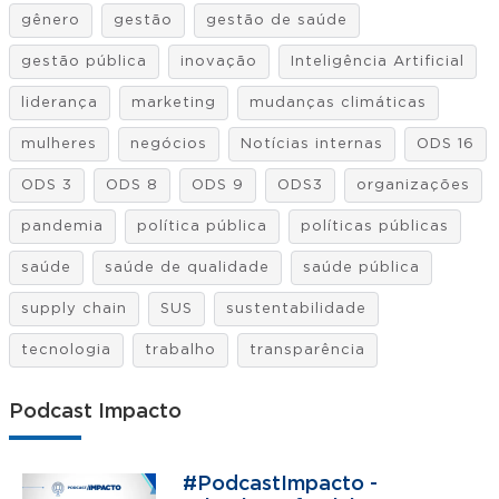
gênero
gestão
gestão de saúde
gestão pública
inovação
Inteligência Artificial
liderança
marketing
mudanças climáticas
mulheres
negócios
Notícias internas
ODS 16
ODS 3
ODS 8
ODS 9
ODS3
organizações
pandemia
política pública
políticas públicas
saúde
saúde de qualidade
saúde pública
supply chain
SUS
sustentabilidade
tecnologia
trabalho
transparência
Podcast Impacto
#PodcastImpacto -