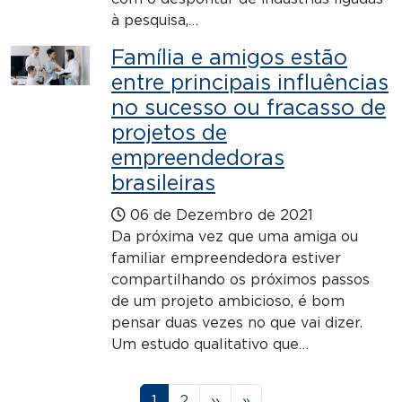
à pesquisa,…
Família e amigos estão
entre principais influências
no sucesso ou fracasso de
projetos de
empreendedoras
brasileiras
06 de Dezembro de 2021
Da próxima vez que uma amiga ou
familiar empreendedora estiver
compartilhando os próximos passos
de um projeto ambicioso, é bom
pensar duas vezes no que vai dizer.
Um estudo qualitativo que…
Paginação
Página
Página
Próxima página
Última página
1
2
››
»