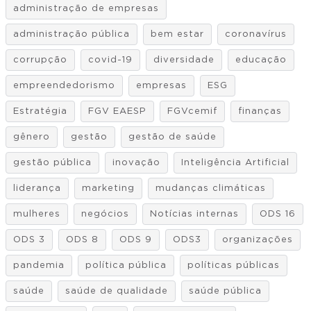
administração de empresas
administração pública
bem estar
coronavírus
corrupção
covid-19
diversidade
educação
empreendedorismo
empresas
ESG
Estratégia
FGV EAESP
FGVcemif
finanças
gênero
gestão
gestão de saúde
gestão pública
inovação
Inteligência Artificial
liderança
marketing
mudanças climáticas
mulheres
negócios
Notícias internas
ODS 16
ODS 3
ODS 8
ODS 9
ODS3
organizações
pandemia
política pública
políticas públicas
saúde
saúde de qualidade
saúde pública