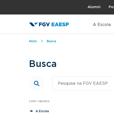
Topo
Alumni
Po
A Escola
Trilha de navegação
Início
Busca
Busca
Links rápidos
A Escola