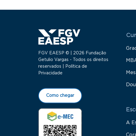
Menu
Cur
Gra
FGV EAESP © | 2026 Fundação
Getulio Vargas - Todos os direitos
MB
reservados |
Política de
Mes
Privacidade
Dou
Como chegar
Esc
A E
Cor