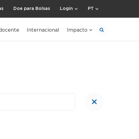
as
Doe para Bolsas
Login
PT
docente
Internacional
Impacto