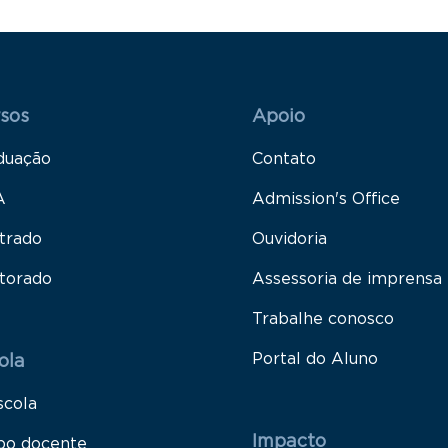
 Rodapé 1
Rodapé 2
sos
Apoio
duação
Contato
A
Admission's Office
trado
Ouvidoria
torado
Assessoria de imprensa
Trabalhe conosco
Portal do Aluno
ola
scola
Impacto
po docente