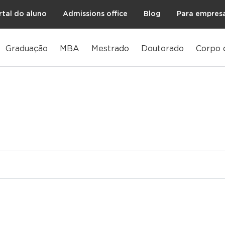
rtal do aluno
Admissions office
Blog
Para empres
Graduação
MBA
Mestrado
Doutorado
Corpo 