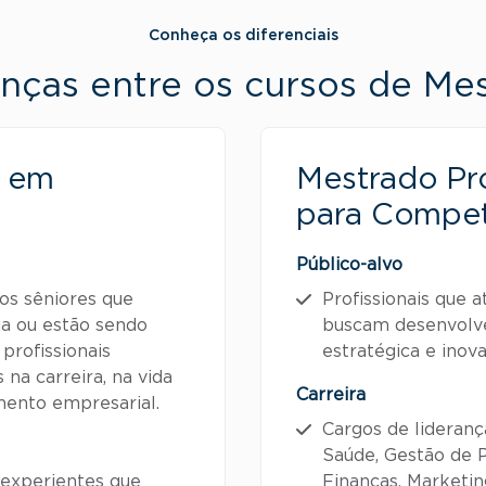
Conheça os diferenciais
enças entre os cursos de M
l em
Mestrado Pro
para Compet
Público-alvo
os sêniores que
Profissionais que 
ia ou estão sendo
buscam desenvolve
profissionais
estratégica e inov
na carreira, na vida
Carreira
ento empresarial.
Cargos de lideranç
Saúde, Gestão de Pe
 experientes que
Finanças, Marketin