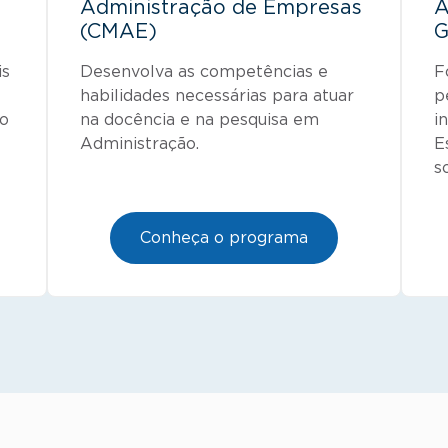
Administração de Empresas
A
(CMAE)
G
is
Desenvolva as competências e
F
habilidades necessárias para atuar
p
do
na docência e na pesquisa em
i
Administração.
E
s
Conheça o programa