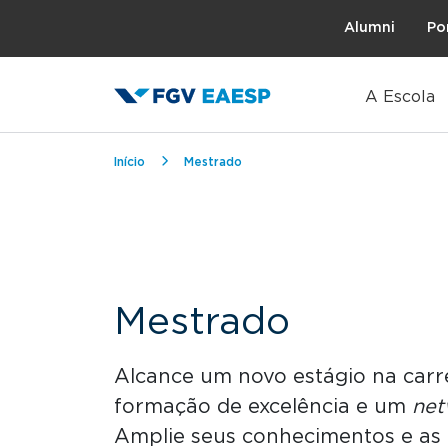
Topo
Alumni
Po
A Escola
Trilha de navegação
Início
Mestrado
Mestrado
Alcance um novo estágio na car
formação de excelência e um
net
Amplie seus conhecimentos e as