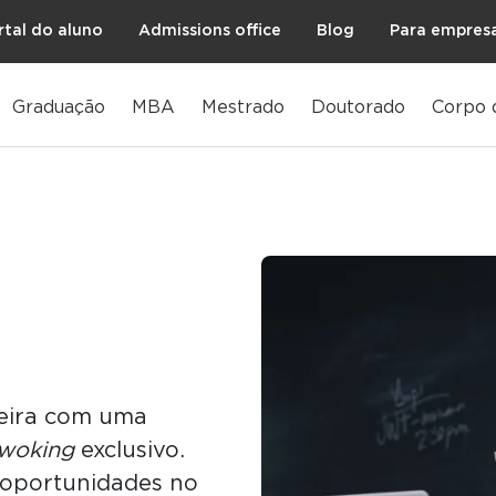
rtal do aluno
Admissions office
Blog
Para empres
Graduação
MBA
Mestrado
Doutorado
Corpo 
reira com uma
woking
exclusivo.
 oportunidades no