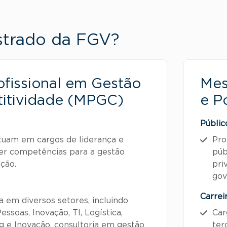
estrado da FGV?
fissional em Gestão
Mes
itividade (MPGC)
e P
Públic
atuam em cargos de liderança e
Pro
r competências para a gestão
púb
ação.
pri
gov
Carrei
a em diversos setores, incluindo
ssoas, Inovação, TI, Logística,
Car
g e Inovação, consultoria em gestão
ter