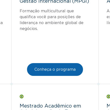
Gestão Internacional (MPGI)
A
Formação multicultural que
A
qualifica você para posições de
e
ça
liderança no ambiente global de
l
negócios.
Conheça o programa
Mestrado Acadêmico em
M