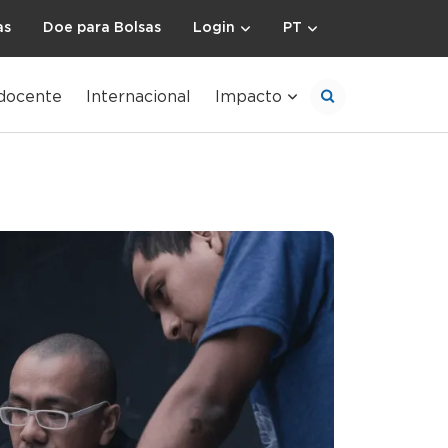
as
Doe para Bolsas
Login
PT
docente
Internacional
Impacto