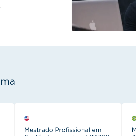
.
ama
Mestrado Profissional em
M