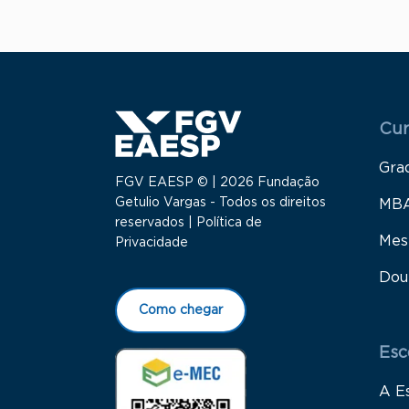
Menu
Cur
Gra
FGV EAESP © | 2026 Fundação
Getulio Vargas - Todos os direitos
MB
reservados |
Política de
Mes
Privacidade
Dou
Como chegar
Esc
A E