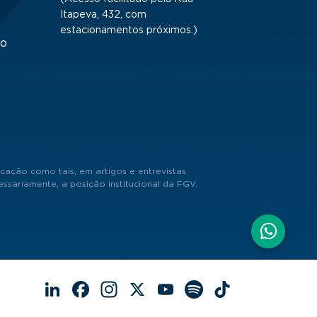
Itapeva, 432, com
estacionamentos próximos.)
to
cação como tais, em artigos e entrevistas
sariamente, a posição institucional da FGV.
LinkedIn
Facebook
Instagram
X
YouTube
Spotify
TikTok