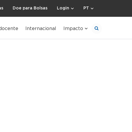
as
Doe para Bolsas
Login
PT
docente
Internacional
Impacto