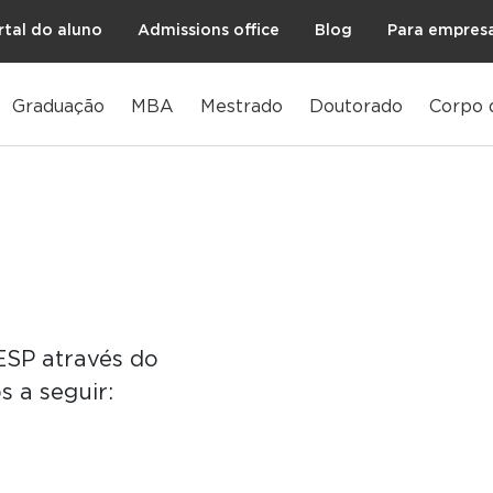
rtal do aluno
Admissions office
Blog
Para empres
Graduação
MBA
Mestrado
Doutorado
Corpo 
SP através do
s a seguir: