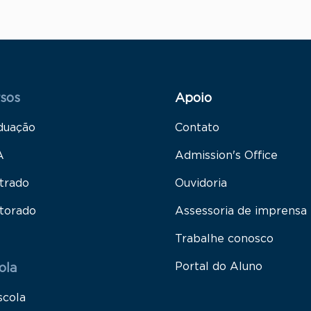
 Rodapé 1
Rodapé 2
sos
Apoio
duação
Contato
A
Admission's Office
trado
Ouvidoria
torado
Assessoria de imprensa
Trabalhe conosco
Portal do Aluno
ola
scola