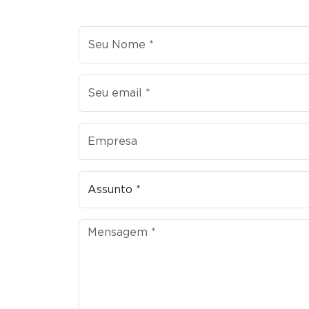
Nome
E-mail
Empresa
Assunto
Assunto
Mensagem