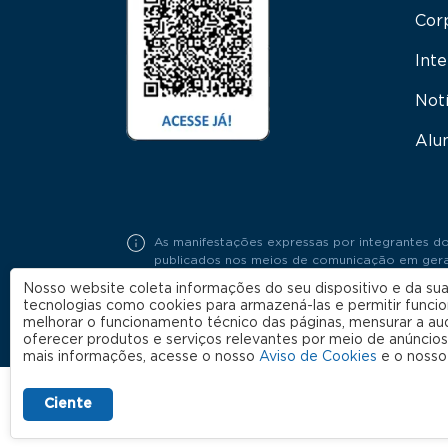
Cor
Inte
Not
Alu
As manifestações expressas por integrantes do
publicados nos meios de comunicação em geral,
Portaria FGV Nº19 / 2018.
Nosso website coleta informações do seu dispositivo e da sua
tecnologias como cookies para armazená-las e permitir funci
melhorar o funcionamento técnico das páginas, mensurar a au
oferecer produtos e serviços relevantes por meio de anúncios
mais informações, acesse o nosso
Aviso de Cookies
e o noss
Ciente
FGV EAESP nas redes sociais