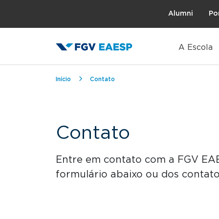
Topo
Alumni
Po
A Escola
Trilha de navegação
Início
Contato
Contato
Entre em contato com a FGV EAE
formulário abaixo ou dos contato