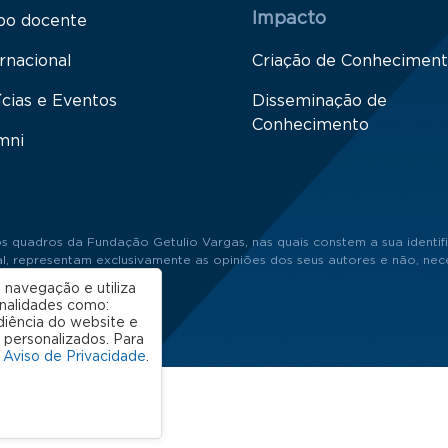
Impacto
po docente
rnacional
Criação de Conhecimen
ícias e Eventos
Disseminação de
Conhecimento
mni
s quadros da Fundação Getulio Vargas, nas quais constem a sua identifi
 representam exclusivamente as opiniões dos seus autores e não, neces
 navegação e utiliza
onalidades como:
diência do website e
 personalizados. Para
o
Aviso de Privacidade
.