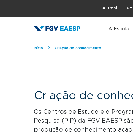
Topo
Alumni
Po
A Escola
Trilha de navegação
Início
Criação de conhecimento
Criação de conhe
Os Centros de Estudo e o Progra
Pesquisa (PIP) da FGV EAESP são
produção de conhecimento acadê