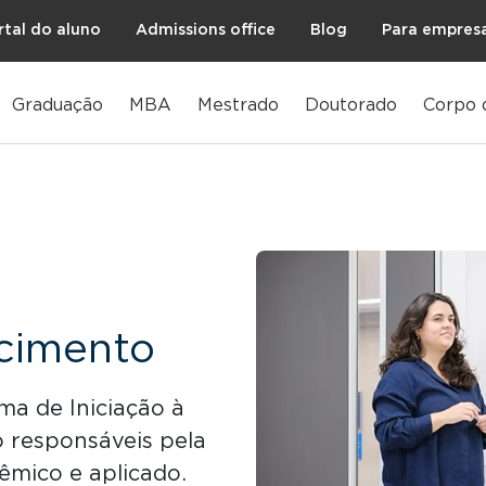
rtal do aluno
Admissions office
Blog
Para empres
Graduação
MBA
Mestrado
Doutorado
Corpo 
cimento
ma de Iniciação à
 responsáveis pela
mico e aplicado.