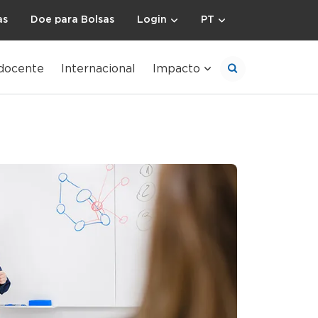
as
Doe para Bolsas
Login
PT
docente
Internacional
Impacto