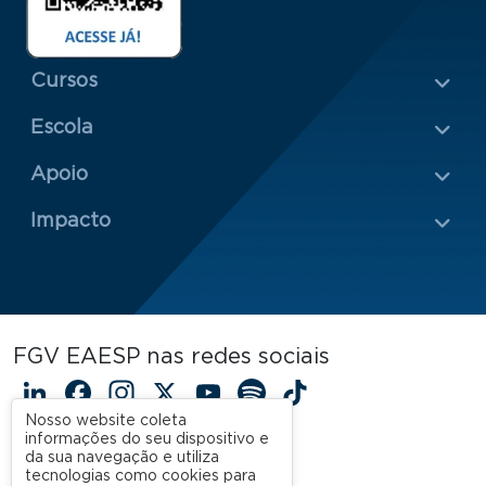
Menu Rodapé 1
Cursos
Escola
Rodapé 2
Apoio
Impacto
FGV EAESP nas redes sociais
LinkedIn
Facebook
Instagram
X
YouTube
Spotify
TikTok
Nosso website coleta
informações do seu dispositivo e
da sua navegação e utiliza
tecnologias como cookies para