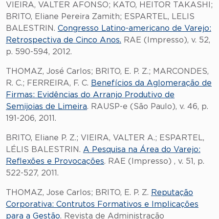
VIEIRA, VALTER AFONSO; KATO, HEITOR TAKASHI;
BRITO, Eliane Pereira Zamith; ESPARTEL, LELIS
BALESTRIN.
Congresso Latino-americano de Varejo:
Retrospectiva de Cinco Anos.
RAE (Impresso), v. 52,
p. 590-594, 2012.
THOMAZ, José Carlos; BRITO, E. P. Z.; MARCONDES,
R. C.; FERREIRA, F. C.
Benefícios da Aglomeração de
Firmas: Evidências do Arranjo Produtivo de
Semijoias de Limeira
. RAUSP-e (São Paulo), v. 46, p.
191-206, 2011.
BRITO, Eliane P. Z.; VIEIRA, VALTER A.; ESPARTEL,
LÉLIS BALESTRIN.
A Pesquisa na Área do Varejo:
Reflexões e Provocações
. RAE (Impresso) , v. 51, p.
522-527, 2011.
THOMAZ, Jose Carlos; BRITO, E. P. Z.
Reputação
Corporativa: Contrutos Formativos e Implicações
para a Gestão
. Revista de Administração