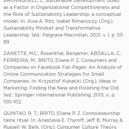
BRUNNQUELL, C. Sustainable Development Goals
as a Factor in Organizational Competitiveness and
the Role of Sustainability Leadership: a conceptual
model. In: Aixa A. Ritz, Isabel Rimanoczy. (Org.).
Sustainability Mindset and Transformative
Leadership. 1ed.: Palgrave-Macmillan, 2021, v. 1, p. 53-
89.
ZANETTE, M.C.; Rosenthal, Benjamin; ABDALLA, C.;
FERREIRA, M.; BRITO, Eliane P. Z. Consumers and
Companies on Facebook Fan Pages: An Analysis of
Online Communication Strategies for Small
Companies. In: Krzysztof Kubacki. (Org.). Ideas in
Marketing: Finding the New and Polishing the Old.
1ed.: Springer International Publishing, 2015, v., p.
100-102.
QUINTAO, R. T.; BRITO, Eliane P. Z. Connoisseurship
taste ritual. In: Anastasia E. Thyroff, Jeff B. Murray &
Russell W. Belk. (Org.). Consumer Culture Theory.