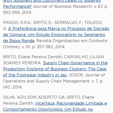
with Suppliers and Customers Leads to Superior
Performance?
Journal of Business Research, v. 67, p.
952-959, 2014.
PRADO, K.P.A.; BRITO, E.; SERRALVO, F.; TOLEDO,
G.
A Preferência pela Marca no Processo de Decisão
de Compra: Um Estudo Exploratório no Segmento
de Baixa Renda
. Revista Organizações em Contexto
(Online), v. 10, p. 357-382, 2014.
BRITO, Eliane Pereira Zamith; CARVALHO, LILIAN
SOARES PEREIRA.
Supply Chain Governance in the
Production Systems of Business Clusters: The Case
of the Footwear Industry in Jaú
. JOSCM. Journal of
Operations and Supply Chain Management, v. 7, p.
140, 2014.
SILVA, ADILSON ADERITO DA; BRITO, Eliane
Pereira Zamith.
Incerteza, Racionalidade Limitada e
Comportamento Oportunista: Um Estudo na