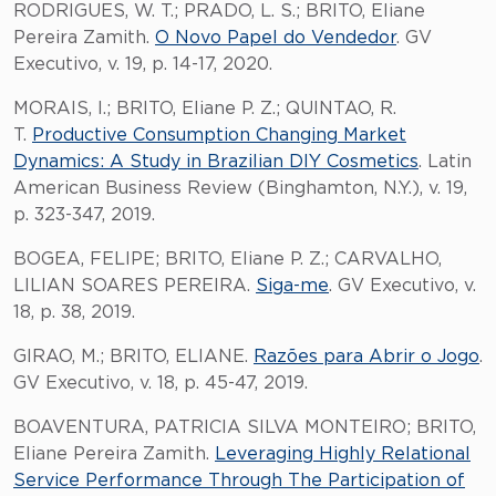
RODRIGUES, W. T.; PRADO, L. S.; BRITO, Eliane
Pereira Zamith.
O Novo Papel do Vendedor
. GV
Executivo, v. 19, p. 14-17, 2020.
MORAIS, I.; BRITO, Eliane P. Z.; QUINTAO, R.
T.
Productive Consumption Changing Market
Dynamics: A Study in Brazilian DIY Cosmetics
. Latin
American Business Review (Binghamton, N.Y.), v. 19,
p. 323-347, 2019.
BOGEA, FELIPE; BRITO, Eliane P. Z.; CARVALHO,
LILIAN SOARES PEREIRA.
Siga-me
. GV Executivo, v.
18, p. 38, 2019.
GIRAO, M.; BRITO, ELIANE.
Razões para Abrir o Jogo
.
GV Executivo, v. 18, p. 45-47, 2019.
BOAVENTURA, PATRICIA SILVA MONTEIRO; BRITO,
Eliane Pereira Zamith.
Leveraging Highly Relational
Service Performance Through The Participation of