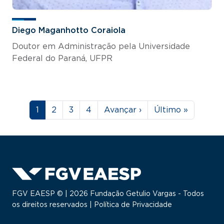
Diego Maganhotto Coraiola
Doutor em Administração pela Universidade
Federal do Paraná, UFPR
Paginação
Página
Página
Página
Página
Próxima página
Última página
1
2
3
4
Avançar ›
Último »
FGV EAESP © | 2026 Fundação Getulio Vargas - Todos
os direitos reservados |
Política de Privacidade