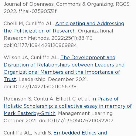
Journal of Openness, Commons & Organizing, RGCS,
2022. ffhal-03590531f
Chelli M, Cunliffe AL.
Anticipating and Addressing
the Politicization of Research
. Organizational
Research Methods. 2022;25(1):88-113.
doi:10.1177/1094428120969884
Wilson JA, Cunliffe AL.
The Development and
Disruption of Relationships between Leaders and
Organizational Members and the Importance of
Trust
. Leadership. December 2021.
doi:10.1177/17427150211056738
Robinson S, Contu A, Elliott C, et al.
In Praise of
Holistic Scholarship: a collective essay in memory of
Mark Easterby-Smith
. Management Learning.
October 2021. doi:10.1177/13505076211032207
Cunliffe AL, Ivaldi S.
Embedded Ethics and