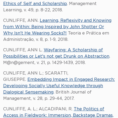
Ethics of Self and Scholarship
. Management
Learning, v. 49, p. 8-22, 2018.
CUNLIFFE, ANN.
Learning, Reflexivity and Knowing
from Within: Being Inspired by John Shotter Or
Why Isn't He Wearing Socks?!
Teoria e Prática em
Administração, v. 8, p. 1-9, 2018.
CUNLIFFE, ANN L.
Wayfaring: A Scholarship of
Possibilities or Let's not get Drunk on Abstraction
.
M@n@gement, v. 21, p. 1429-1439, 2018.
CUNLIFFE, ANN L.; SCARATTI,
GIUSEPPE.
Embedding Impact in Engaged Research:
Developing Socially Useful Knowledge through
Dialogical Sensemaking
. British Journal of
Management, v. 28, p. 29-44, 2017.
CUNLIFFE, A. L.; ALCADIPANI, R.
The Politics of
Access in Fieldwork: Immersion, Backstage Dramas,