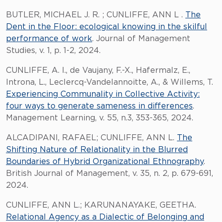
BUTLER, MICHAEL J. R. ; CUNLIFFE, ANN L .
The
Dent in the Floor: ecological knowing in the skilful
performance of work
. Journal of Management
Studies, v. 1, p. 1-2, 2024.
CUNLIFFE, A. l., de Vaujany, F.-X., Hafermalz, E.,
Introna, L., Leclercq-Vandelannoitte, A., & Willems, T.
Experiencing Communality in Collective Activity:
four ways to generate sameness in differences
.
Management Learning, v. 55, n.3, 353-365, 2024.
ALCADIPANI, RAFAEL; CUNLIFFE, ANN L.
The
Shifting Nature of Relationality in the Blurred
Boundaries of Hybrid Organizational Ethnography
.
British Journal of Management, v. 35, n. 2, p. 679-691,
2024.
CUNLIFFE, ANN L.; KARUNANAYAKE, GEETHA.
Relational Agency as a Dialectic of Belonging and