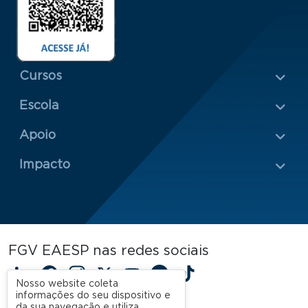
Menu Rodapé 1
Cursos
Escola
Rodapé 2
Apoio
Impacto
FGV EAESP nas redes sociais
LinkedIn
Facebook
Instagram
X
YouTube
Spotify
TikTok
Nosso website coleta
informações do seu dispositivo e
da sua navegação e utiliza