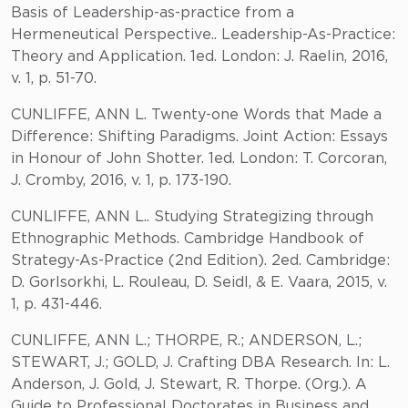
Basis of Leadership-as-practice from a
Hermeneutical Perspective.. Leadership-As-Practice:
Theory and Application. 1ed. London: J. Raelin, 2016,
v. 1, p. 51-70.
CUNLIFFE, ANN L. Twenty-one Words that Made a
Difference: Shifting Paradigms. Joint Action: Essays
in Honour of John Shotter. 1ed. London: T. Corcoran,
J. Cromby, 2016, v. 1, p. 173-190.
CUNLIFFE, ANN L.. Studying Strategizing through
Ethnographic Methods. Cambridge Handbook of
Strategy-As-Practice (2nd Edition). 2ed. Cambridge:
D. Gorlsorkhi, L. Rouleau, D. Seidl, & E. Vaara, 2015, v.
1, p. 431-446.
CUNLIFFE, ANN L.; THORPE, R.; ANDERSON, L.;
STEWART, J.; GOLD, J. Crafting DBA Research. In: L.
Anderson, J. Gold, J. Stewart, R. Thorpe. (Org.). A
Guide to Professional Doctorates in Business and