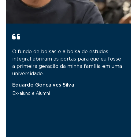
O fundo de bolsas e a bolsa de estudos
Sempre fui uma estudante bolsista, desde o
integral abriram as portas para que eu fosse
ensino fundamental. E o fundo de bolsas da
a primeira geração da minha família em uma
FGV entra nessa história de forma a finalizar
universidade.
um processo tão árduo, porém gratificante,
que é ver uma pessoa que foi nascida e criada
Eduardo Gonçalves Silva
na periferia do interior de São Paulo ocupar
Ex-aluno e Alumni
um espaço que anteriormente não a caberia:
uma universidade particular que é referência
internacional.
Ana Beatriz Costa Falanqui
Aluna