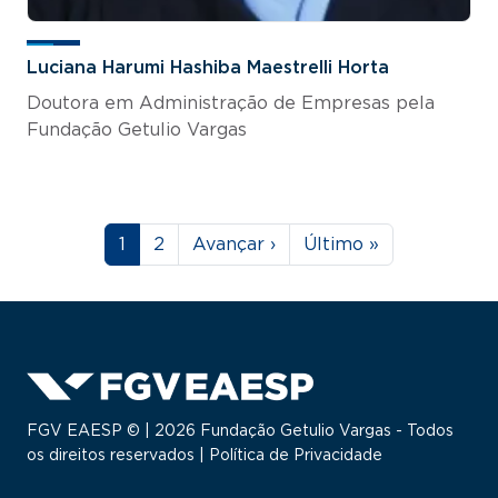
Luciana Harumi Hashiba Maestrelli Horta
Doutora em Administração de Empresas pela
Fundação Getulio Vargas
Paginação
Página
Página
Próxima página
Última página
1
2
Avançar ›
Último »
FGV EAESP © | 2026 Fundação Getulio Vargas - Todos
os direitos reservados |
Política de Privacidade