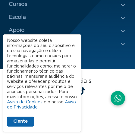
Menu Rodapé 1
Cursos
Escola
Rodapé 2
Apoio
Nosso website coleta
Impacto
informações do seu dispositivo e
da sua navegação e utiliza
tecnologias como cookies para
armazená-las e permitir
funcionalidades como: melhorar o
funcionamento técnico das
páginas, mensurar a audiência do
FGV EAESP nas redes sociais
website e oferecer produtos e
serviços relevantes por meio de
LinkedIn
Facebook
Instagram
X
YouTube
Spotify
TikTok
anúncios personalizados. Para
mais informações, acesse o nosso
Aviso de Cookies
e o nosso
Aviso
de Privacidade
.
Ciente