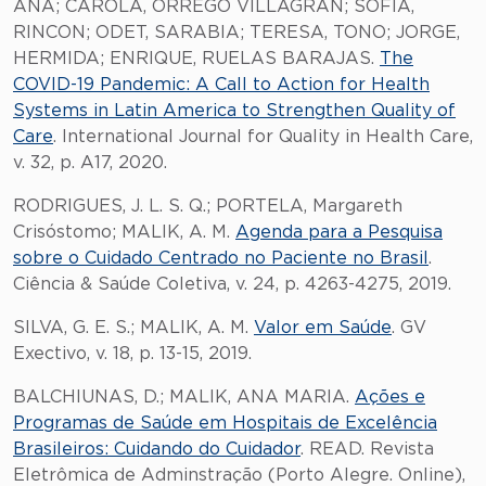
ANA; CAROLA, ORREGO VILLAGRAN; SOFIA,
RINCON; ODET, SARABIA; TERESA, TONO; JORGE,
HERMIDA; ENRIQUE, RUELAS BARAJAS.
The
COVID-19 Pandemic: A Call to Action for Health
Systems in Latin America to Strengthen Quality of
Care
. International Journal for Quality in Health Care,
v. 32, p. A17, 2020.
RODRIGUES, J. L. S. Q.; PORTELA, Margareth
Crisóstomo; MALIK, A. M.
Agenda para a Pesquisa
sobre o Cuidado Centrado no Paciente no Brasil
.
Ciência & Saúde Coletiva, v. 24, p. 4263-4275, 2019.
SILVA, G. E. S.; MALIK, A. M.
Valor em Saúde
. GV
Exectivo, v. 18, p. 13-15, 2019.
BALCHIUNAS, D.; MALIK, ANA MARIA.
Ações e
Programas de Saúde em Hospitais de Excelência
Brasileiros: Cuidando do Cuidador
. READ. Revista
Eletrômica de Adminstração (Porto Alegre. Online),