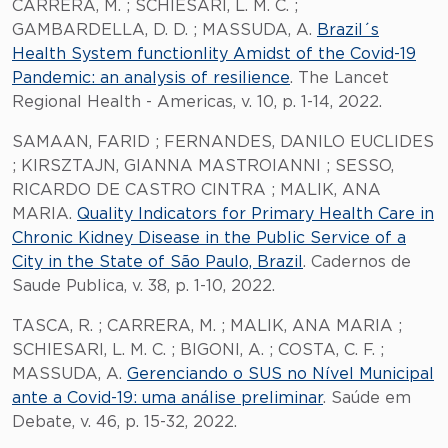
CARRERA, M. ; SCHIESARI, L. M. C. ;
GAMBARDELLA, D. D. ; MASSUDA, A.
Brazil´s
Health System functionlity Amidst of the Covid-19
Pandemic: an analysis of resilience
. The Lancet
Regional Health - Americas, v. 10, p. 1-14, 2022.
SAMAAN, FARID ; FERNANDES, DANILO EUCLIDES
; KIRSZTAJN, GIANNA MASTROIANNI ; SESSO,
RICARDO DE CASTRO CINTRA ; MALIK, ANA
MARIA.
Quality Indicators for Primary Health Care in
Chronic Kidney Disease in the Public Service of a
City in the State of São Paulo, Brazil
. Cadernos de
Saude Publica, v. 38, p. 1-10, 2022.
TASCA, R. ; CARRERA, M. ; MALIK, ANA MARIA ;
SCHIESARI, L. M. C. ; BIGONI, A. ; COSTA, C. F. ;
MASSUDA, A.
Gerenciando o SUS no Nível Municipal
ante a Covid-19: uma análise preliminar
. Saúde em
Debate, v. 46, p. 15-32, 2022.