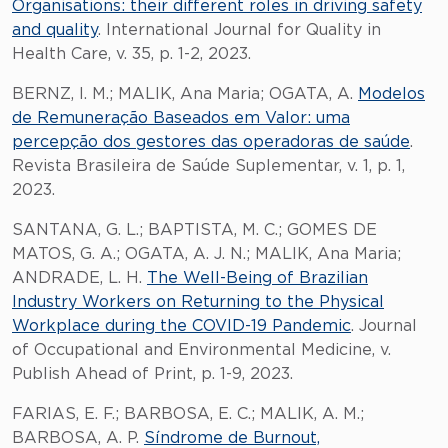
Organisations: their different roles in driving safety
and quality
. International Journal for Quality in
Health Care, v. 35, p. 1-2, 2023.
BERNZ, I. M.; MALIK, Ana Maria; OGATA, A.
Modelos
de Remuneração Baseados em Valor: uma
percepção dos gestores das operadoras de saúde
.
Revista Brasileira de Saúde Suplementar, v. 1, p. 1,
2023.
SANTANA, G. L.; BAPTISTA, M. C.; GOMES DE
MATOS, G. A.; OGATA, A. J. N.; MALIK, Ana Maria;
ANDRADE, L. H.
The Well-Being of Brazilian
Industry Workers on Returning to the Physical
Workplace during the COVID-19 Pandemic
. Journal
of Occupational and Environmental Medicine, v.
Publish Ahead of Print, p. 1-9, 2023.
FARIAS, E. F.; BARBOSA, E. C.; MALIK, A. M.;
BARBOSA, A. P.
Síndrome de Burnout,