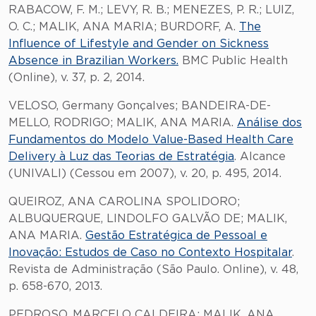
RABACOW, F. M.; LEVY, R. B.; MENEZES, P. R.; LUIZ,
O. C.; MALIK, ANA MARIA; BURDORF, A.
The
Influence of Lifestyle and Gender on Sickness
Absence in Brazilian Workers.
BMC Public Health
(Online), v. 37, p. 2, 2014.
VELOSO, Germany Gonçalves; BANDEIRA-DE-
MELLO, RODRIGO; MALIK, ANA MARIA.
Análise dos
Fundamentos do Modelo Value-Based Health Care
Delivery à Luz das Teorias de Estratégia
. Alcance
(UNIVALI) (Cessou em 2007), v. 20, p. 495, 2014.
QUEIROZ, ANA CAROLINA SPOLIDORO;
ALBUQUERQUE, LINDOLFO GALVÃO DE; MALIK,
ANA MARIA.
Gestão Estratégica de Pessoal e
Inovação: Estudos de Caso no Contexto Hospitalar
.
Revista de Administração (São Paulo. Online), v. 48,
p. 658-670, 2013.
PEDROSO, MARCELO CALDEIRA; MALIK, ANA