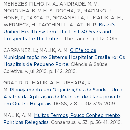
MENEZES-FILHO, N. A.; ANDRADE, M. V.;
NORONHA, K. V. M. S.; ROCHA, R.; MACINKO, J.;
HONE, T.; TASCA, R.; GIOVANELLA, L.; MALIK, A. M.;
WERNECK, H.; FACCHINI, L. A.; ATUN, R.
Brazil's
Unified Health System: The First 30 Years and
Prospects for the Future
. The Lancet, p.1-12, 2019.
CARPANEZ, L.; MALIK, A. M.
O Efeito da
Municipalização no Sistema Hospitalar Brasileiro: Os
Hospitais de Pequeno Porte
. Ciência & Saúde
Coletiva, v. jul 2019, p. 1-12, 2019.
GRAF, R. R.; MALIK, A. M.; UEHARA, K.
M.
Planejamento em Organizações de Saúde - Uma
Análise da Aplicação de Métodos de Planejamento
em Quatro Hospitais
. RGSS, v. 8, p. 313-325, 2019.
MALIK, A. M.
Muitos Termos, Pouco Conhecimento,
Políticas Relegadas
. Consensus, v. 33, p. 36-41, 2019.