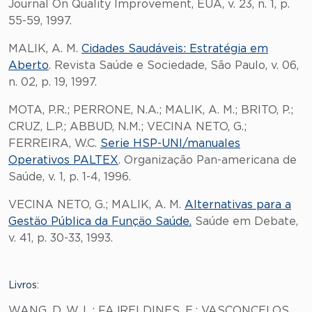
Journal On Quality Improvement, EUA, v. 23, n. 1, p.
55-59, 1997.
MALIK, A. M.
Cidades Saudáveis: Estratégia em
Aberto
. Revista Saúde e Sociedade, São Paulo, v. 06,
n. 02, p. 19, 1997.
MOTA, P.R.; PERRONE, N.A.; MALIK, A. M.; BRITO, P.;
CRUZ, L.P.; ABBUD, N.M.; VECINA NETO, G.;
FERREIRA, W.C.
Serie HSP-UNI/manuales
Operativos PALTEX
. Organização Pan-americana de
Saúde, v. 1, p. 1-4, 1996.
VECINA NETO, G.; MALIK, A. M.
Alternativas para a
Gestäo Pública da Funçäo Saúde.
Saúde em Debate,
v. 41, p. 30-33, 1993.
Livros:
WANG, D. W. L.; FAJRELDINES, E.; VASCONCELOS,