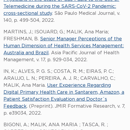
Telemedicine during the SARS-CoV-2 Pandemic:
cross-sectional study
. São Paulo Medical Journal, v.
140, p. 499-504, 2022.
MARTINS, J.; ISOUARD, G.; MALIK, Ana Maria;
FRESHMAN, B.
Senior Manager Perceptions of the
Human Dimension of Health Services Management:
Australia and Brazil
. Asia Pacific Journal of Health
Management, v. 17, p. 929-034, 2022.
IN, K.; ALVES, P. G. S.; COSTA, R. M.; EIRAS, P. C.;
ARAUJO, L. N.; PEREIRA, A. J. R.; CARVALHO, C.;
MALIK, Ana Maria.
User Experience Regarding
Digital Primary Health Care in Santarem, Amazon, a
Patient Satisfaction Evaluation and Doctor´s
Feedback
. (Preprint). JMIR Formative Research, v. 7,
p. e39034, 2022.
BIGONI, A.; MALIK, ANA MARIA ; TASCA, R. ;