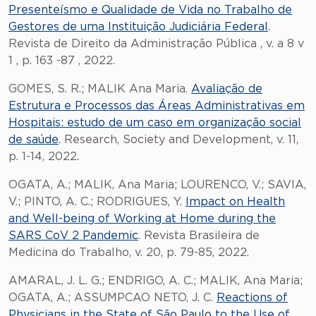
Presenteísmo e Qualidade de Vida no Trabalho de
Gestores de uma Instituição Judiciária Federal
.
Revista de Direito da Administração Pública , v. a 8 v
1 , p. 163 -87 , 2022.
GOMES, S. R.; MALIK Ana Maria.
Avaliação de
Estrutura e Processos das Áreas Administrativas em
Hospitais: estudo de um caso em organização social
de saúde
. Research, Society and Development, v. 11,
p. 1-14, 2022.
OGATA, A.; MALIK, Ana Maria; LOURENCO, V.; SAVIA,
V.; PINTO, A. C.; RODRIGUES, Y.
Impact on Health
and Well-being of Working at Home during the
SARS CoV 2 Pandemic
. Revista Brasileira de
Medicina do Trabalho, v. 20, p. 79-85, 2022.
AMARAL, J. L. G.; ENDRIGO, A. C.; MALIK, Ana Maria;
OGATA, A.; ASSUMPCAO NETO, J. C.
Reactions of
Physicians in the State of São Paulo to the Use of