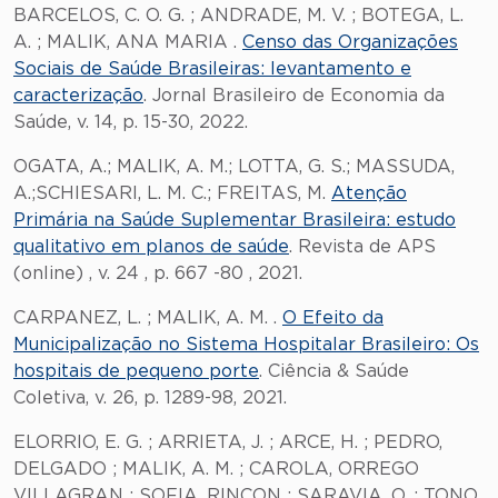
BARCELOS, C. O. G. ; ANDRADE, M. V. ; BOTEGA, L.
A. ; MALIK, ANA MARIA .
Censo das Organizações
Sociais de Saúde Brasileiras: levantamento e
caracterização
. Jornal Brasileiro de Economia da
Saúde, v. 14, p. 15-30, 2022.
OGATA, A.; MALIK, A. M.; LOTTA, G. S.; MASSUDA,
A.;SCHIESARI, L. M. C.; FREITAS, M.
Atenção
Primária na Saúde Suplementar Brasileira: estudo
qualitativo em planos de saúde
. Revista de APS
(online) , v. 24 , p. 667 -80 , 2021.
CARPANEZ, L. ; MALIK, A. M. .
O Efeito da
Municipalização no Sistema Hospitalar Brasileiro: Os
hospitais de pequeno porte
. Ciência & Saúde
Coletiva, v. 26, p. 1289-98, 2021.
ELORRIO, E. G. ; ARRIETA, J. ; ARCE, H. ; PEDRO,
DELGADO ; MALIK, A. M. ; CAROLA, ORREGO
VILLAGRAN ; SOFIA, RINCON ; SARAVIA, O. ; TONO,