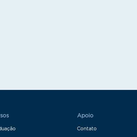
 Rodapé 1
Rodapé 2
sos
Apoio
duação
Contato