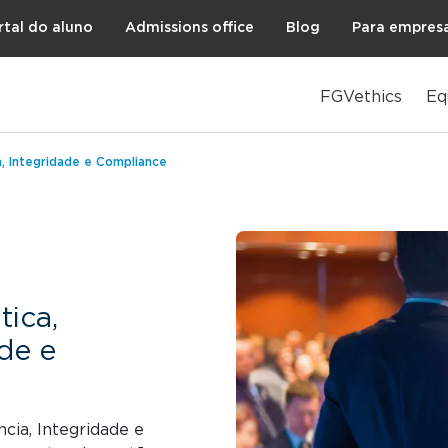
rtal do aluno
Admissions office
Blog
Para empres
FGVethics
Eq
, Integridade e Compliance
ica,
ade e
cia, Integridade e