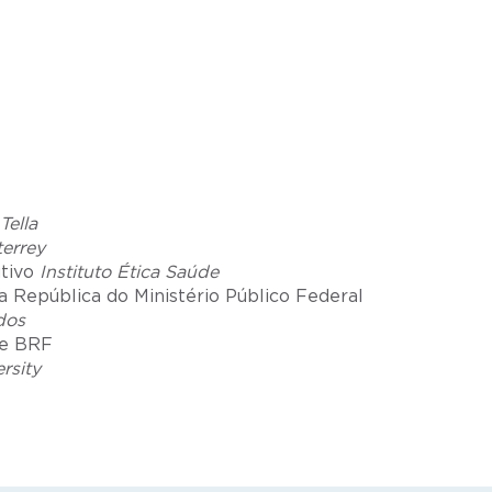
Tella
errey
utivo
Instituto Ética Saúde
a República do Ministério Público Federal
dos
ce BRF
rsity