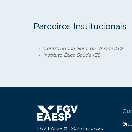
Parceiros Institucionais
Controladoria Geral da União CGU
Instituto Ética Saúde IES
Menu
Cur
Gra
FGV EAESP © | 2026 Fundação