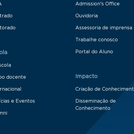
A
Admission's Office
trado
Ouvidoria
torado
Assessoria de imprensa
Trabalhe conosco
Portal do Aluno
ola
scola
Impacto
po docente
rnacional
Criação de Conhecimen
ícias e Eventos
Disseminação de
Conhecimento
mni