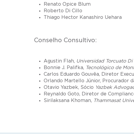
Renato Opice Blum
Roberto Di Cillo
Thiago Hector Kanashiro Uehara
Conselho Consultivo:
Agustin Flah,
Universidad Torcuato Di 
Bonnie J. Palifka,
Tecnológico de Mont
Carlos Eduardo Gouvêa, Diretor Exec
Orlando Martello Júnior, Procurador d
Otavio Yazbek, Sócio
Yazbek Advoga
Reynaldo Goto, Diretor de Complian
Sirilaksana Khoman,
Thammasat Unive