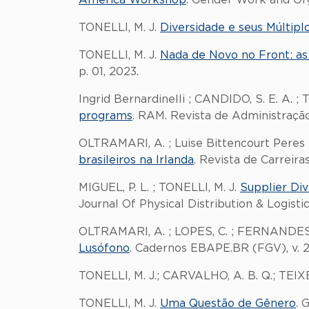
America Workshop
. Gender Work and Organ
TONELLI, M. J.
Diversidade e seus Múltipl
TONELLI, M. J.
Nada de Novo no Front: a
p. 01, 2023.
Ingrid Bernardinelli ; CANDIDO, S. E. A. ; 
programs
. RAM. Revista de Administração 
OLTRAMARI, A. ; Luise Bittencourt Peres 
brasileiros na Irlanda
. Revista de Carreiras
MIGUEL, P. L. ; TONELLI, M. J.
Supplier Div
Journal Of Physical Distribution & Logisti
OLTRAMARI, A. ; LOPES, C. ; FERNANDES, D
Lusófono
. Cadernos EBAPE.BR (FGV), v. 21,
TONELLI, M. J.; CARVALHO, A. B. Q.; TEIX
TONELLI, M. J.
Uma Questão de Gênero
. 