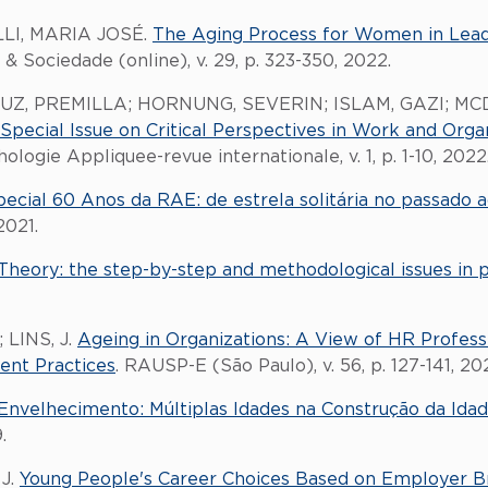
LI, MARIA JOSÉ.
The Aging Process for Women in Leade
 & Sociedade (online), v. 29, p. 323-350, 2022.
CRUZ, PREMILLA; HORNUNG, SEVERIN; ISLAM, GAZI;
 Special Issue on Critical Perspectives in Work and Orga
ogie Appliquee-revue internationale, v. 1, p. 1-10, 2022
pecial 60 Anos da RAE: de estrela solitária no passado a
2021.
heory: the step-by-step and methodological issues in p
 LINS, J.
Ageing in Organizations: A View of HR Professi
nt Practices
. RAUSP-E (São Paulo), v. 56, p. 127-141, 20
Envelhecimento: Múltiplas Idades na Construção da Idad
.
 J.
Young People's Career Choices Based on Employer B