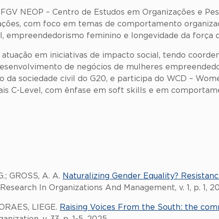
o FGV NEOP – Centro de Estudos em Organizações e Pess
iações, com foco em temas de comportamento organizac
al, empreendedorismo feminino e longevidade da força d
atuação em iniciativas de impacto social, tendo coor
desenvolvimento de negócios de mulheres empreendedora
a sociedade civil do G20, e participa do WCD – Women
ais C-Level, com ênfase em soft skills e em comportame
G.; GROSS, A. A.
Naturalizing Gender Equality? Resistan
e Research In Organizations And Management, v. 1, p. 1, 2
MORAES, LIEGE.
Raising Voices From the South: the co