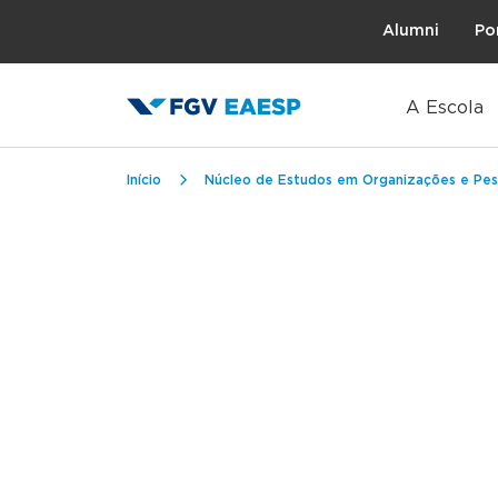
Topo
Alumni
Po
A Escola
Trilha de navegação
Início
Núcleo de Estudos em Organizações e Pes