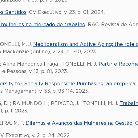
ization, v. 33, p. 1-5, 2025.
os Sentidos
. GV Executivo, v. 23, p. 01, 2024.
s mulheres no mercado de trabalho
. RAC. Revista de Adm
TONELLI, M. J.
Neoliberalism and Active Aging: the role 
Mackenzie (online), v. 24, p. 1-10, 2023.
; Aline Mendonça Fraga ; TONELLI, M. J.
Partir e Recomeç
 e Pessoas, v. 13, p. 01, 2023.
ersity for Socially Responsible Purchasing: an empirical 
cs Management, v. 53, p. 93-114, 2023.
. ; RAIMUNDO, I. ; PEIXOTO, J. ; TONELLI, M. J.
Trabalh
 p. 1, 2023.
EIRA, M. F.
Dilemas e Avanços das Mulheres na Gestão
. 
GV Executivo, v. 2, p. 24, 2022.