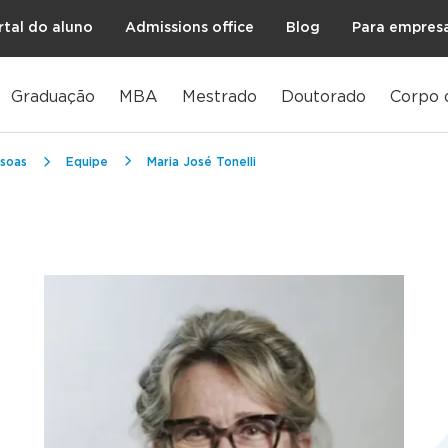
rtal do aluno
Admissions office
Blog
Para empres
Graduação
MBA
Mestrado
Doutorado
Corpo 
soas
Equipe
Maria José Tonelli