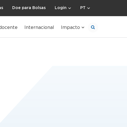
as
Doe para Bolsas
Login
PT
docente
Internacional
Impacto