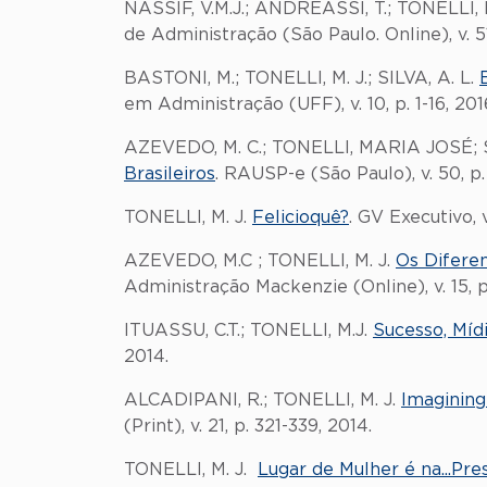
NASSIF, V.M.J.; ANDREASSI, T.; TONELLI, 
de Administração (São Paulo. Online), v. 51,
BASTONI, M.; TONELLI, M. J.; SILVA, A. L.
em Administração (UFF), v. 10, p. 1-16, 201
AZEVEDO, M. C.; TONELLI, MARIA JOSÉ; S
Brasileiros
. RAUSP-e (São Paulo), v. 50, p.
TONELLI, M. J.
Felicioquê?
. GV Executivo, v
AZEVEDO, M.C ; TONELLI, M. J.
Os Diferen
Administração Mackenzie (Online), v. 15, p
ITUASSU, C.T.; TONELLI, M.J.
Sucesso, Míd
2014.
ALCADIPANI, R.; TONELLI, M. J.
Imagining
(Print), v. 21, p. 321-339, 2014.
TONELLI, M. J.
Lugar de Mulher é na...Pre