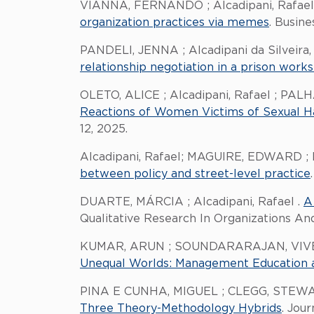
VIANNA, FERNANDO ; Alcadipani, Rafa
organization practices via memes
. Busine
PANDELI, JENNA ; Alcadipani da Silveira
relationship negotiation in a prison work
OLETO, ALICE ; Alcadipani, Rafael ; PA
Reactions of Women Victims of Sexual Ha
12, 2025.
Alcadipani, Rafael; MAGUIRE, EDWARD
between policy and street-level practice
DUARTE, MÁRCIA ; Alcadipani, Rafael .
A
Qualitative Research In Organizations And
KUMAR, ARUN ; SOUNDARARAJAN, VIVEK; 
Unequal Worlds: Management Education a
PINA E CUNHA, MIGUEL ; CLEGG, STEWART
Three Theory-Methodology Hybrids
. Jour