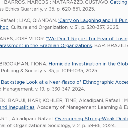
el ; BARROS, MARCOS ; MATARAZZO, GUSTAVO.
Getting
ss Ethics Quarterly, v. 35, p. 620-651, 2025.
, Rafael ; LIAO, QIANDAN.
'Carry on Laughing and I'll Pun
shop
. Culture and Organization, v. 31, p. 320-337, 2025.
LHARES, JOSÉ VITOR.
"We Don't Report for Fear of Losin
rassment in the Brazilian Organizations
. BAR. BRAZILI
 ; BROOKMAN, FIONA.
Homicide Investigation in the Globa
. Policing & Society, v. 35, p. 1019-1035, 2025.
 Backstage Look at a Near-fiasco of Ethnographic Acces
 Management, v. 19, p. 330-347, 2024.
BAPUJI, HARI; KÖHLER, TINE; Alcadipani, Rafael ;
nd Inequalities
. Academy of Management Learning & Educ
 ; Alcadipani, Rafael.
Overcoming Strong-Weak Dualis
nal of Organizational Sociology, v. 2, p. 59-86, 2024.