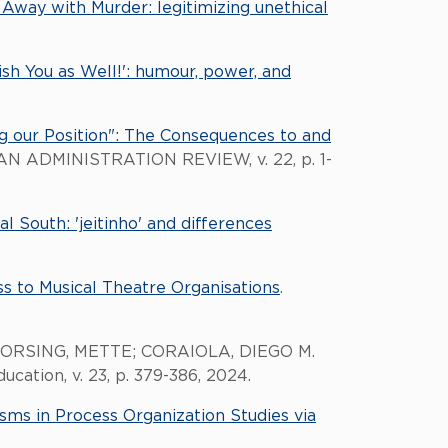
 Away with Murder: legitimizing unethical
ish You as Well!': humour, power, and
g our Position": The Consequences to and
AN ADMINISTRATION REVIEW, v. 22, p. 1-
l South: 'jeitinho' and differences
s to Musical Theatre Organisations
.
 MORSING, METTE; CORAIOLA, DIEGO M.
ation, v. 23, p. 379-386, 2024.
ms in Process Organization Studies via