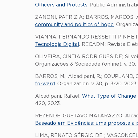
Officers and Protests
. Public Administrati
ZANONI, PATRIZIA; BARROS, MARCOS; Al
community and politics of hope
. Organizat
VIANNA, FERNANDO RESSETTI PINHEIRO
Tecnologia Digital
. RECADM: Revista Eletrô
OLIVEIRA, CINTIA RODRIGUES DE; Silveir
Organizações & Sociedade (online), v. 30, 
BARROS, M.; Alcadipani, R.; COUPLAND, 
forward
. Organization, v. 30, p. 3-20, 2023.
Alcadipani, Rafael.
What Type of Change 
420, 2023.
REZENDE, GUSTAVO MATARAZZO; Alcadip
Baseado em Evidências: uma proposta a par
LIMA, RENATO SÉRGIO DE ; VASCONCE