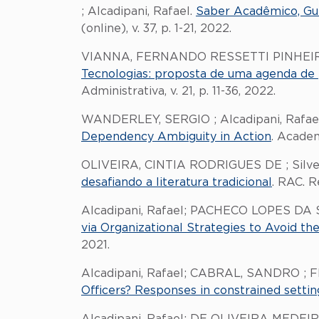
; Alcadipani, Rafael.
Saber Acadêmico, Guer
(online), v. 37, p. 1-21, 2022.
VIANNA, FERNANDO RESSETTI PINHEIRO
Tecnologias: proposta de uma agenda de p
Administrativa, v. 21, p. 11-36, 2022.
WANDERLEY, SERGIO ; Alcadipani, Rafa
Dependency Ambiguity in Action
. Academ
OLIVEIRA, CINTIA RODRIGUES DE ; Silveir
desafiando a literatura tradicional
. RAC. R
Alcadipani, Rafael; PACHECO LOPES DA
via Organizational Strategies to Avoid the
2021.
Alcadipani, Rafael; CABRAL, SANDRO ;
Officers? Responses in constrained settin