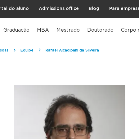
rtal do aluno
Admissions office
Blog
Para empres
Graduação
MBA
Mestrado
Doutorado
Corpo 
soas
Equipe
Rafael Alcadipani da Silveira