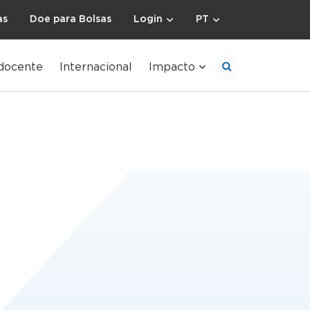
as
Doe para Bolsas
Login
PT
docente
Internacional
Impacto