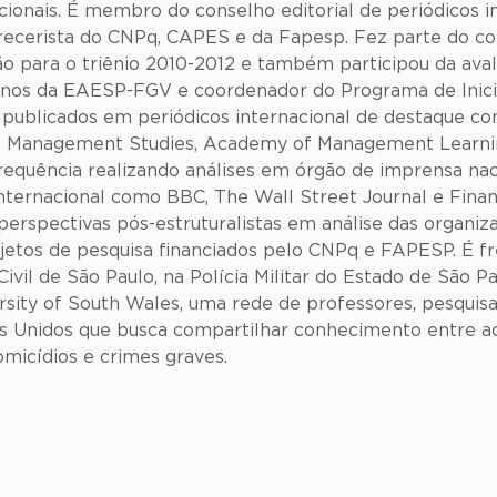
cionais. É membro do conselho editorial de periódicos 
recerista do CNPq, CAPES e da Fapesp. Fez parte do co
ão para o triênio 2010-2012 e também participou da ava
nos da EAESP-FGV e coordenador do Programa de Inicia
o publicados em periódicos internacional de destaque c
 of Management Studies, Academy of Management Learn
frequência realizando análises em órgão de imprensa na
ernacional como BBC, The Wall Street Journal e Financ
 perspectivas pós-estruturalistas em análise das organi
ojetos de pesquisa financiados pelo CNPq e FAPESP. É 
ivil de São Paulo, na Polícia Militar do Estado de São P
ity of South Wales, uma rede de professores, pesquisado
os Unidos que busca compartilhar conhecimento entre ac
omicídios e crimes graves.