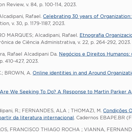
on Review, v. 84, p. 100-114, 2023.
cadipani, Rafael.
Celebrating 30 years of Organization: 
ion, v. 30, p. 1179-1187, 2023.
 MARQUES; Alcadipani, Rafael.
Etnografia Organizac
nica de Ciência Administrativa, v. 22, p. 264-292, 2023.
a, Rafael Alcadipani Da.
Negócios e Direitos Humanos: 
p. 410-427, 2023.
C.; BROWN, A.
Online identities in and Around Organizati
Are We Seeking To Do? A Response to Martin Parker Au
ani, R.; FERNANDES, ALA ; THOMAZI, M.
Condições O
tir da literatura internacional
. Cadernos EBAPE.BR (FGV
LOS, FRANCISCO THIAGO ROCHA ; VIANNA, FERNAN