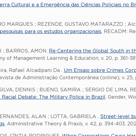
ra Cultural e a Emergência das Ciências Policiais no Br
 MARQUES ; REZENDE, GUSTAVO MATARAZZO ; Alcadi
esquisas para os estudos organizacionais
. RECADM: Rev
el ; BARROS, AMON.
Re-Centering the Global South in th
y of Management Learning & Education, v. 20, p. 361-381
a, Rafael Alcadipani Da .
Um Ensaio sobre Crimes Corpo
evista de Administração Contemporânea (online), v. 25, p.
 SILVA, DENNIS ; BUENO, SAMIRA ; SERGIO DE LIMA, 
 Racial Debate: The Military Police in Brazil
. Gender, Wor
 FERNANDES, ALAN ; LOTTA, GABRIELA .
Street-level b
gs
. Administrative Theory & Praxis, v. 42, p. 394-403, 20