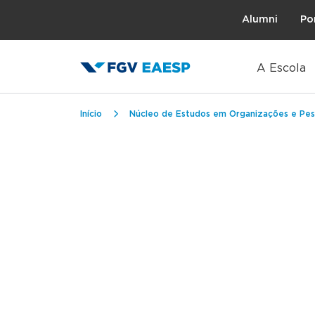
Topo
Alumni
Po
A Escola
Trilha de navegação
Início
Núcleo de Estudos em Organizações e Pes