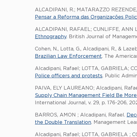
ALCADIPANI, R.; MATARAZZO REZENDE, G
Pensar a Reforma das Organizações Polici
ALCADIPANI, RAFAEL; CUNLIFFE, ANN 
Ethnography
. British Journal of Managemen
Cohen, N., Lotta, G., Alcadipani, R., & Laze
Brazilian Law Enforcement
. The American
Alcadipani, Rafael; LOTTA, GABRIELA; 
Police officers and protests
. Public Admini
PAIVA, ELY LAUREANO; Alcadipani, Ra
Supply Chain Management Field Be More C
International Journal, v. 29, p. 176-206, 20
BARROS, AMON ; Alcadipani, Rafael.
Deco
the Double Translation
. Management Learn
Alcadipani, Rafael; LOTTA, GABRIELA ; 