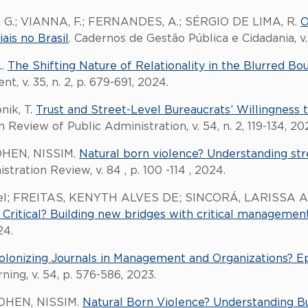
.; VIANNA, F.; FERNANDES, A.; SÉRGIO DE LIMA, R.
O
ais no Brasil
. Cadernos de Gestão Pública e Cidadania, v.
L.
The Shifting Nature of Relationality in the Blurred Bo
t, v. 35, n. 2, p. 679-691, 2024.
bnik, T.
Trust and Street-Level Bureaucrats’ Willingness t
 Review of Public Administration, v. 54, n. 2, 119-134, 20
COHEN, NISSIM.
Natural born violence? Understanding stre
stration Review, v. 84 , p. 100 -114 , 2024.
fael; FREITAS, KENYTH ALVES DE; SINCORÁ, LARISSA
ritical? Building new bridges with critical management
24.
lonizing Journals in Management and Organizations? Ep
ing, v. 54, p. 576-586, 2023.
COHEN, NISSIM.
Natural Born Violence? Understanding Bu