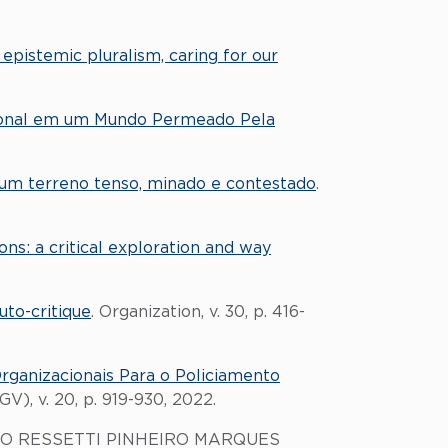
epistemic pluralism, caring for our
ional em um Mundo Permeado Pela
um terreno tenso, minado e contestado
.
ons: a critical exploration and way
to-critique
. Organization, v. 30, p. 416-
rganizacionais Para o Policiamento
), v. 20, p. 919-930, 2022.
DO RESSETTI PINHEIRO MARQUES