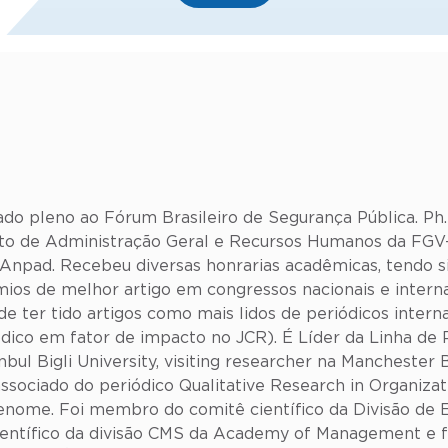
ado pleno ao Fórum Brasileiro de Segurança Pública. Ph
to de Administração Geral e Recursos Humanos da FGV
a Anpad. Recebeu diversas honrarias acadêmicas, tendo
ios de melhor artigo em congressos nacionais e intern
ter tido artigos como mais lidos de periódicos intern
dico em fator de impacto no JCR). É Líder da Linha de 
bul Bigli University, visiting researcher na Manchester 
ssociado do periódico Qualitative Research in Organiz
 renome. Foi membro do comitê científico da Divisão d
ientífico da divisão CMS da Academy of Management e fo