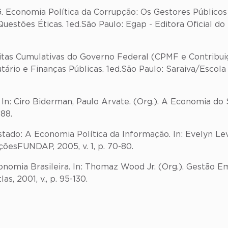
G. Economia Política da Corrupção: Os Gestores Públicos
uestões Éticas. 1ed.São Paulo: Egap - Editora Oficial d
eceitas Cumulativas do Governo Federal (CPMF e Contribu
utário e Finanças Públicas. 1ed.São Paulo: Saraiva/Escola
 In: Ciro Biderman, Paulo Arvate. (Org.). A Economia do S
-88.
Estado: A Economia Política da Informação. In: Evelyn Le
çõesFUNDAP, 2005, v. 1, p. 70-80.
onomia Brasileira. In: Thomaz Wood Jr. (Org.). Gestão E
as, 2001, v., p. 95-130.