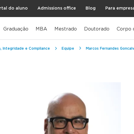
rtal do aluno
Admissions office
Blog
Para empres
Graduação
MBA
Mestrado
Doutorado
Corpo 
, Integridade e Compliance
Equipe
Marcos Fernandes Goncalv