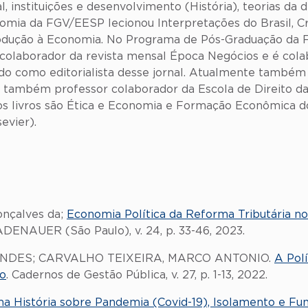
, instituições e desenvolvimento (História), teorias da 
ia da FGV/EESP lecionou Interpretações do Brasil, Cris
odução à Economia. No Programa de Pós-Graduação da F
 colaborador da revista mensal Época Negócios e é cola
ado como editorialista desse jornal. Atualmente també
 também professor colaborador da Escola de Direito da
s livros são Ética e Economia e Formação Econômica do
evier).
Gonçalves da;
Economia Política da Reforma Tributária no 
ADENAUER (São Paulo), v. 24, p. 33-46, 2023.
NDES; CARVALHO TEIXEIRA, MARCO ANTONIO.
A Pol
to
. Cadernos de Gestão Pública, v. 27, p. 1-13, 2022.
a História sobre Pandemia (Covid-19), Isolamento e F