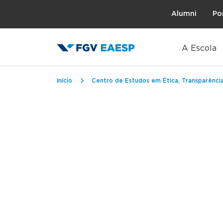
Topo
Alumni
Po
A Escola
Trilha de navegação
Início
Centro de Estudos em Ética, Transparência