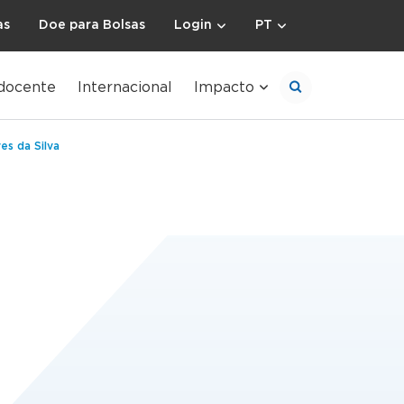
as
Doe para Bolsas
Login
PT
docente
Internacional
Impacto
es da Silva