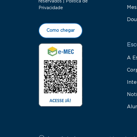
reservados |
Política de
Mes
Privacidade
Dou
Como chegar
Esc
A E
Cor
Inte
Not
Alu