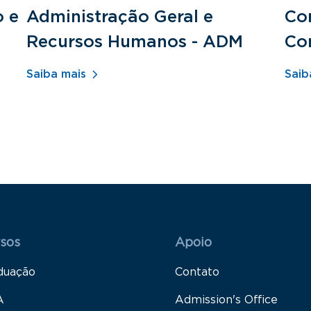
o e
Administração Geral e
Con
Recursos Humanos - ADM
Co
Saiba mais
Saib
 Rodapé 1
Rodapé 2
sos
Apoio
duação
Contato
A
Admission's Office