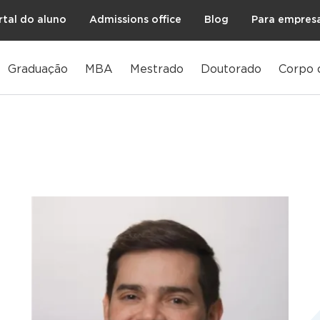
rtal do aluno
Admissions office
Blog
Para empres
Graduação
MBA
Mestrado
Doutorado
Corpo 