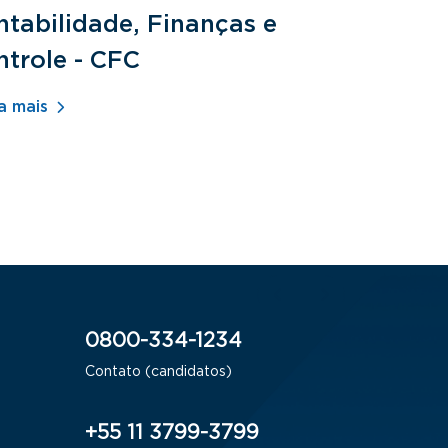
tabilidade, Finanças e
Fundamen
ntrole - CFC
Jurídicos
a mais
Saiba mais
0800-334-1234
Contato (candidatos)
+55 11 3799-3799