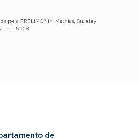
ada pela FRELIMO? In: Mathias, Suzeley
 , p. 115-128.
partamento de
Departam