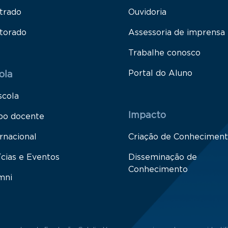
trado
Ouvidoria
torado
Assessoria de imprensa
Trabalhe conosco
Portal do Aluno
ola
scola
Impacto
po docente
rnacional
Criação de Conhecimen
ícias e Eventos
Disseminação de
Conhecimento
mni