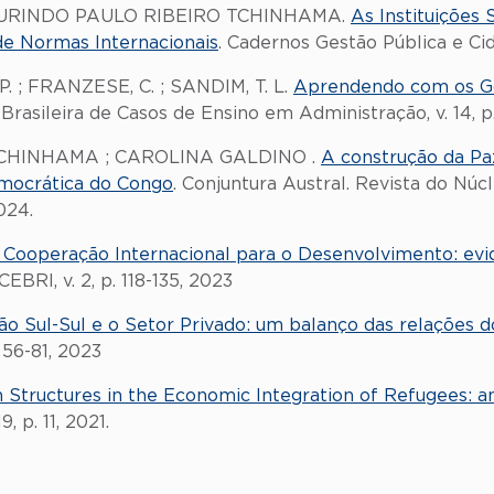
AURINDO PAULO RIBEIRO TCHINHAMA.
As Instituições
de Normas Internacionais
. Cadernos Gestão Pública e Cid
 P. ; FRANZESE, C. ; SANDIM, T. L.
Aprendendo com os Gov
 Brasileira de Casos de Ensino em Administração, v. 14, p.
CHINHAMA ; CAROLINA GALDINO .
A construção da Pa
emocrática do Congo
. Conjuntura Austral. Revista do Núc
024.
a Cooperação Internacional para o Desenvolvimento: evi
CEBRI, v. 2, p. 118-135, 2023
o Sul-Sul e o Setor Privado: um balanço das relações 
. 56-81, 2023
 Structures in the Economic Integration of Refugees: ana
 p. 11, 2021.