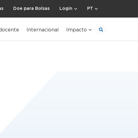
as
Doe para Bolsas
Login
PT
docente
Internacional
Impacto