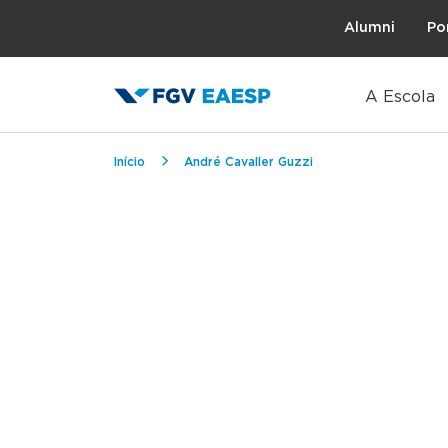
Topo
Alumni
Po
A Escola
Trilha de navegação
Início
André Cavaller Guzzi