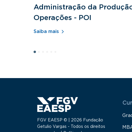
Administração da Produçã
Operações - POI
Saiba mais
Menu
Cur
Gra
FGV EAESP © | 2026 Fundação
Getulio Vargas - Todos os direitos
MB