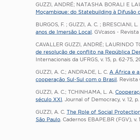
GUZZI, ANDRÉ; NATASHA BORALI E L
Moçambique: do Statebuilding à Difusão 
BURGOS, F. ; GUZZI, A. C. ; BRESCIANI, L.
anos de Imersão Local
. GVcasos - Revista
CAVALLER GUZZI, ANDRÉ; LAURINDO T
de resolução de conflito na República D
Internacionais da UFRGS, v. 15, p. 62-75, 2
GUZZI, A. C.; ANDRADE, L. C.
A África e 
cooperação Sul-Sul com o Brasil
. Revista 
GUZZI, A. C.; TCHINHAMA, L. A.
Cooperaçã
século XXI
. Journal of Democracy, v. 12, p
GUZZI, A. C.
The Role of Social Protection
São Paulo
. Cadernos EBAPE.BR (FGV), v. 19,