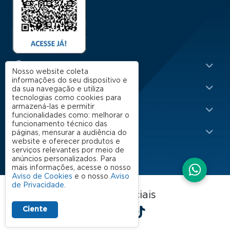
Menu Rodapé 1
Cursos
Nosso website coleta
informações do seu dispositivo e
Escola
da sua navegação e utiliza
tecnologias como cookies para
Rodapé 2
armazená-las e permitir
Apoio
funcionalidades como: melhorar o
funcionamento técnico das
Impacto
páginas, mensurar a audiência do
website e oferecer produtos e
serviços relevantes por meio de
anúncios personalizados. Para
mais informações, acesse o nosso
Aviso de Cookies
e o nosso
Aviso
de Privacidade
.
FGV EAESP nas redes sociais
LinkedIn
Facebook
Instagram
X
YouTube
Spotify
TikTok
Ciente