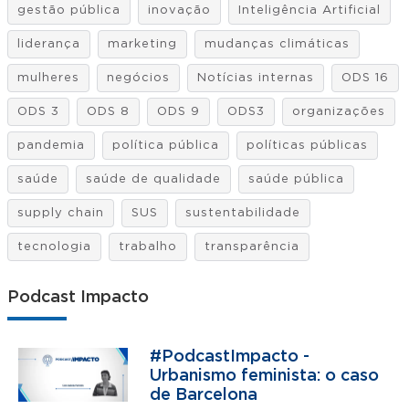
gestão pública
inovação
Inteligência Artificial
liderança
marketing
mudanças climáticas
mulheres
negócios
Notícias internas
ODS 16
ODS 3
ODS 8
ODS 9
ODS3
organizações
pandemia
política pública
políticas públicas
saúde
saúde de qualidade
saúde pública
supply chain
SUS
sustentabilidade
tecnologia
trabalho
transparência
Podcast Impacto
#PodcastImpacto -
Urbanismo feminista: o caso
de Barcelona