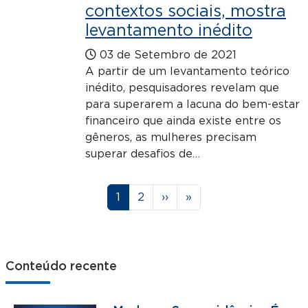
contextos sociais, mostra
levantamento inédito
03 de Setembro de 2021
A partir de um levantamento teórico
inédito, pesquisadores revelam que
para superarem a lacuna do bem-estar
financeiro que ainda existe entre os
gêneros, as mulheres precisam
superar desafios de…
Paginação
Página
Página
Próxima página
Última página
1
2
››
»
Conteúdo recente