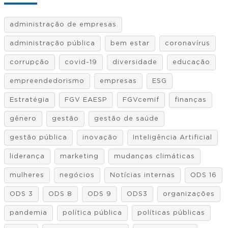
administração de empresas
administração pública
bem estar
coronavírus
corrupção
covid-19
diversidade
educação
empreendedorismo
empresas
ESG
Estratégia
FGV EAESP
FGVcemif
finanças
gênero
gestão
gestão de saúde
gestão pública
inovação
Inteligência Artificial
liderança
marketing
mudanças climáticas
mulheres
negócios
Notícias internas
ODS 16
ODS 3
ODS 8
ODS 9
ODS3
organizações
pandemia
política pública
políticas públicas