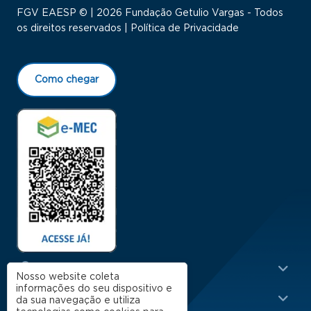
FGV EAESP © | 2026 Fundação Getulio Vargas - Todos
os direitos reservados |
Política de Privacidade
Como chegar
Menu Rodapé 1
Cursos
Nosso website coleta
informações do seu dispositivo e
Escola
da sua navegação e utiliza