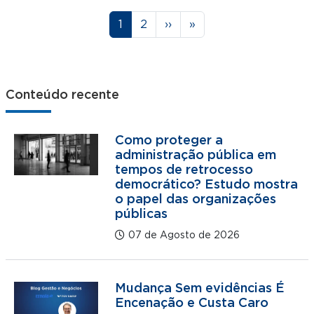
Paginação
Página
Página
Próxima página
Última página
1
2
››
»
Conteúdo recente
Como proteger a
administração pública em
tempos de retrocesso
democrático? Estudo mostra
o papel das organizações
públicas
07 de Agosto de 2026
Mudança Sem evidências É
Encenação e Custa Caro