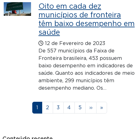
Oito em cada dez
municípios de fronteira
têm baixo desempenho em
saúde
12 de Fevereiro de 2023
De 557 municípios da Faixa de
Fronteira brasileira, 453 possuem
baixo desempenho em indicadores de
saúde. Quanto aos indicadores de meio
ambiente, 299 municípios têm
desempenho mediano. Os…
Paginação
Página
Página
Página
Página
Página
Próxima página
Última página
1
2
3
4
5
››
»