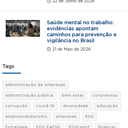
22 de Junho de 2026
Saúde mental no trabalho:
evidências apontam
caminhos para prevenção e
vigilância no Brasil
21 de Maio de 2026
Tags
administração de empresas
administração pública
bem estar
coronavírus
corrupção
covid-19
diversidade
educação
empreendedorismo
empresas
ESG
Estratégia
FGV EAESP
FGVcemif
finanças