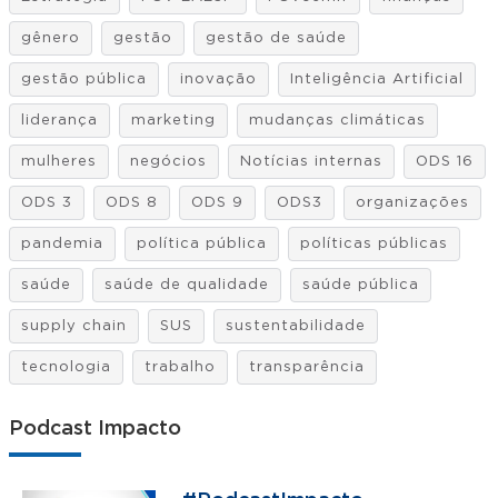
gênero
gestão
gestão de saúde
gestão pública
inovação
Inteligência Artificial
liderança
marketing
mudanças climáticas
mulheres
negócios
Notícias internas
ODS 16
ODS 3
ODS 8
ODS 9
ODS3
organizações
pandemia
política pública
políticas públicas
saúde
saúde de qualidade
saúde pública
supply chain
SUS
sustentabilidade
tecnologia
trabalho
transparência
Podcast Impacto