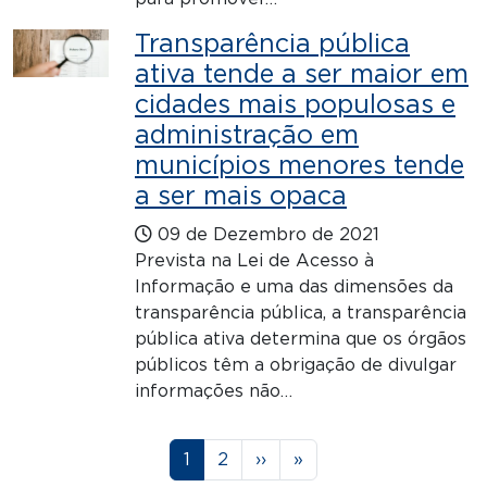
Transparência pública
ativa tende a ser maior em
cidades mais populosas e
administração em
municípios menores tende
a ser mais opaca
09 de Dezembro de 2021
Prevista na Lei de Acesso à
Informação e uma das dimensões da
transparência pública, a transparência
pública ativa determina que os órgãos
públicos têm a obrigação de divulgar
informações não…
Paginação
Página
Página
Próxima página
Última página
1
2
››
»