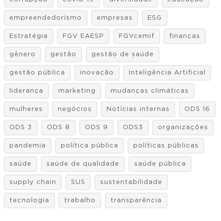
empreendedorismo
empresas
ESG
Estratégia
FGV EAESP
FGVcemif
finanças
gênero
gestão
gestão de saúde
gestão pública
inovação
Inteligência Artificial
liderança
marketing
mudanças climáticas
mulheres
negócios
Notícias internas
ODS 16
ODS 3
ODS 8
ODS 9
ODS3
organizações
pandemia
política pública
políticas públicas
saúde
saúde de qualidade
saúde pública
supply chain
SUS
sustentabilidade
tecnologia
trabalho
transparência