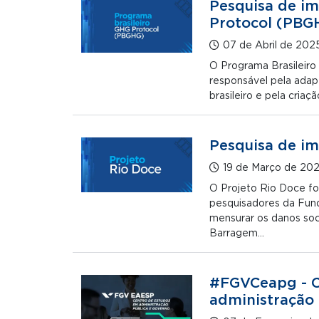
Pesquisa de im
Protocol (PBG
07 de Abril de 202
O Programa Brasileir
responsável pela ada
brasileiro e pela cria
Pesquisa de im
19 de Março de 20
O Projeto Rio Doce fo
pesquisadores da Fund
mensurar os danos so
Barragem…
#FGVCeapg - C
administração 