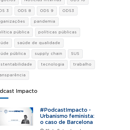
egócios
Notícias internas
ODS 16
DS 3
ODS 8
ODS 9
ODS3
rganizações
pandemia
lítica pública
políticas públicas
aúde
saúde de qualidade
aúde pública
supply chain
SUS
ustentabilidade
tecnologia
trabalho
ransparência
dcast Impacto
#PodcastImpacto -
Urbanismo feminista:
o caso de Barcelona