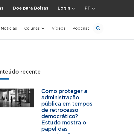
as
Doe para Bolsas
Login
PT
Notícias
Colunas
Vídeos
Podcast
nteúdo recente
Como proteger a
administração
pública em tempos
de retrocesso
democrático?
Estudo mostra o
papel das