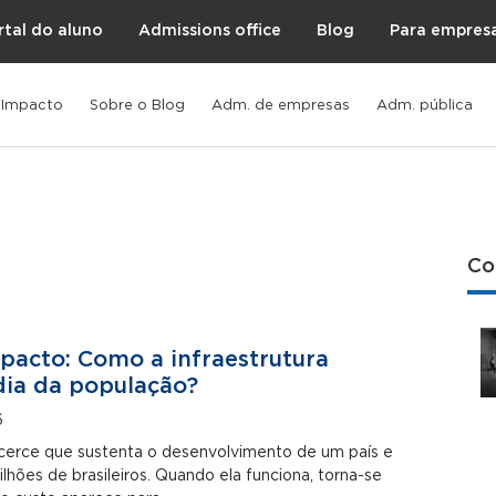
rtal do aluno
Admissions office
Blog
Para empres
 Impacto
Sobre o Blog
Adm. de empresas
Adm. pública
Co
pacto: Como a infraestrutura
dia da população?
6
licerce que sustenta o desenvolvimento de um país e
ilhões de brasileiros. Quando ela funciona, torna-se