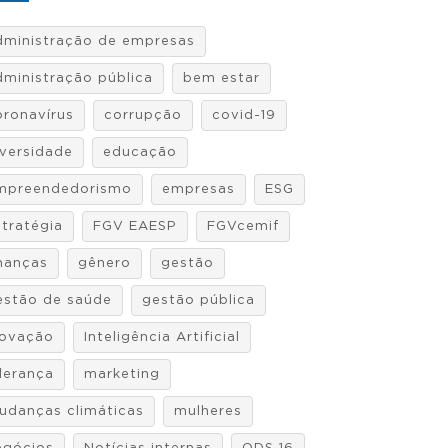
dministração de empresas
dministração pública
bem estar
oronavírus
corrupção
covid-19
iversidade
educação
mpreendedorismo
empresas
ESG
stratégia
FGV EAESP
FGVcemif
inanças
gênero
gestão
estão de saúde
gestão pública
novação
Inteligência Artificial
iderança
marketing
udanças climáticas
mulheres