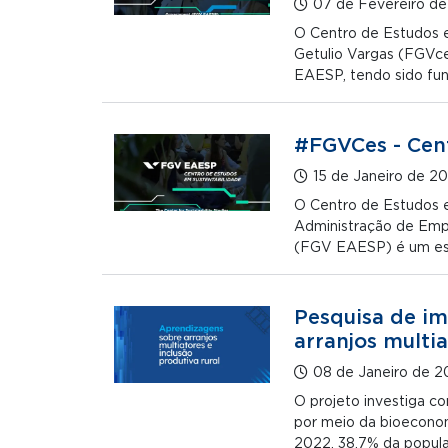
07 de Fevereiro d
O Centro de Estudos 
Getulio Vargas (FGVc
EAESP, tendo sido fund
#FGVCes - Cent
15 de Janeiro de 2
O Centro de Estudos 
Administração de Emp
(FGV EAESP) é um esp
Pesquisa de im
arranjos multia
08 de Janeiro de 
O projeto investiga co
por meio da bioeconom
2022, 38,7% da populaç