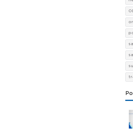
n
O
o
po
s
s
s
t
Po