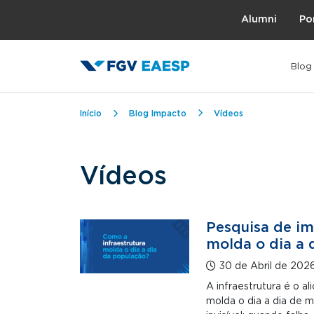
Topo
Alumni
Po
Blog
Trilha de navegação
Início
Blog Impacto
Vídeos
Vídeos
Pesquisa de im
molda o dia a 
30 de Abril de 202
A infraestrutura é o a
molda o dia a dia de m