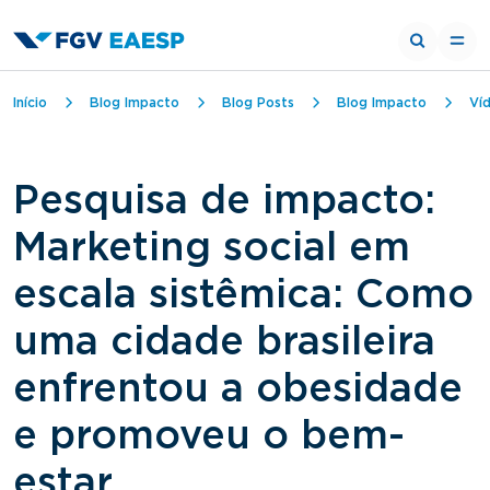
Trilha de navegação
Início
Blog Impacto
Blog Posts
Blog Impacto
Ví
Pesquisa de impacto:
Marketing social em
escala sistêmica: Como
uma cidade brasileira
enfrentou a obesidade
e promoveu o bem-
estar