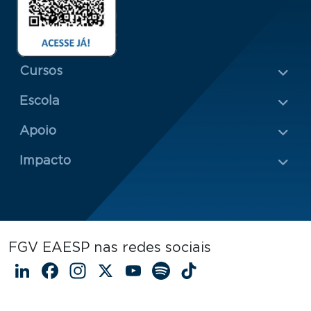
Menu Rodapé 1
Cursos
Escola
Rodapé 2
Apoio
Impacto
FGV EAESP nas redes sociais
LinkedIn
Facebook
Instagram
X
YouTube
Spotify
TikTok