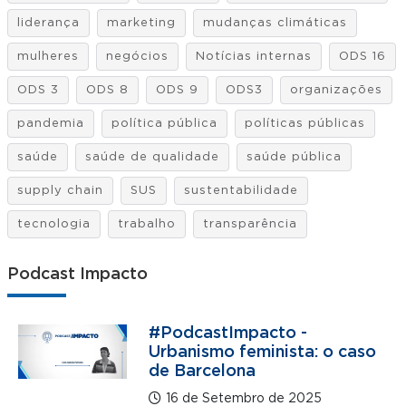
liderança
marketing
mudanças climáticas
mulheres
negócios
Notícias internas
ODS 16
ODS 3
ODS 8
ODS 9
ODS3
organizações
pandemia
política pública
políticas públicas
saúde
saúde de qualidade
saúde pública
supply chain
SUS
sustentabilidade
tecnologia
trabalho
transparência
Podcast Impacto
#PodcastImpacto -
Urbanismo feminista: o caso
de Barcelona
16 de Setembro de 2025