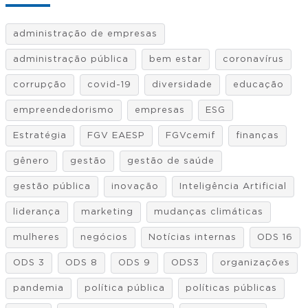
administração de empresas
administração pública
bem estar
coronavírus
corrupção
covid-19
diversidade
educação
empreendedorismo
empresas
ESG
Estratégia
FGV EAESP
FGVcemif
finanças
gênero
gestão
gestão de saúde
gestão pública
inovação
Inteligência Artificial
liderança
marketing
mudanças climáticas
mulheres
negócios
Notícias internas
ODS 16
ODS 3
ODS 8
ODS 9
ODS3
organizações
pandemia
política pública
políticas públicas