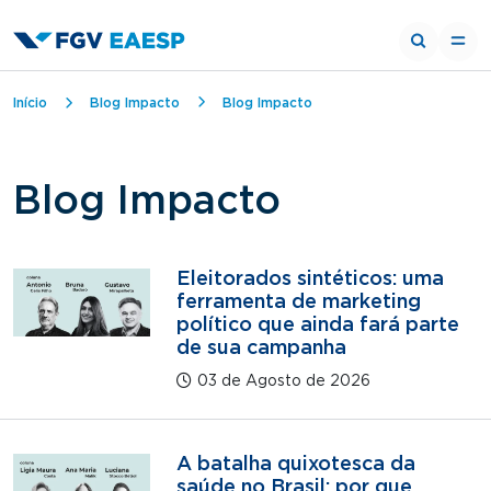
Trilha de navegação
Início
Blog Impacto
Blog Impacto
Blog Impacto
Eleitorados sintéticos: uma
ferramenta de marketing
político que ainda fará parte
de sua campanha
03 de Agosto de 2026
A batalha quixotesca da
saúde no Brasil: por que