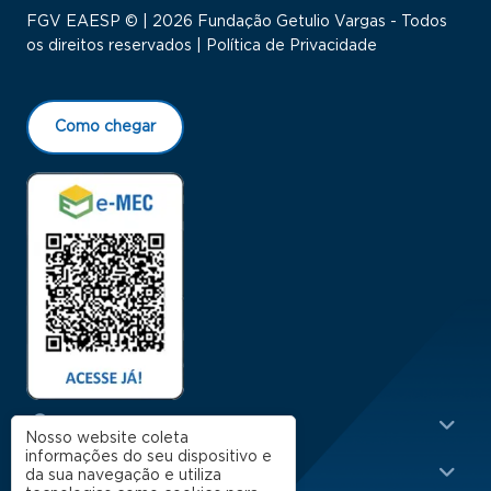
FGV EAESP © | 2026 Fundação Getulio Vargas - Todos
os direitos reservados |
Política de Privacidade
Como chegar
Menu Rodapé 1
Cursos
Nosso website coleta
informações do seu dispositivo e
Escola
da sua navegação e utiliza