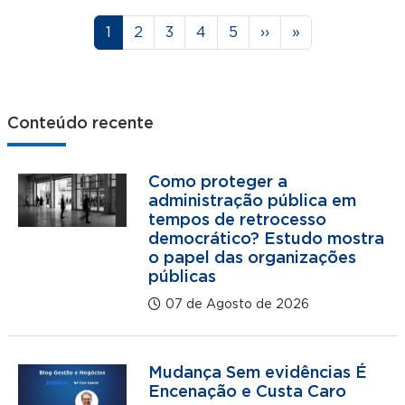
Paginação
Página
Página
Página
Página
Página
Próxima página
Última página
1
2
3
4
5
››
»
Conteúdo recente
Como proteger a
administração pública em
tempos de retrocesso
democrático? Estudo mostra
o papel das organizações
públicas
07 de Agosto de 2026
Mudança Sem evidências É
Encenação e Custa Caro