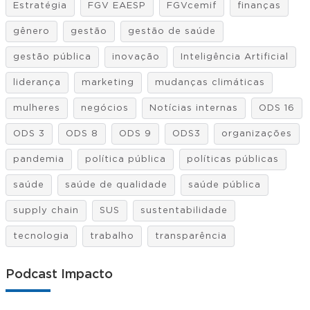
Estratégia
FGV EAESP
FGVcemif
finanças
gênero
gestão
gestão de saúde
gestão pública
inovação
Inteligência Artificial
liderança
marketing
mudanças climáticas
mulheres
negócios
Notícias internas
ODS 16
ODS 3
ODS 8
ODS 9
ODS3
organizações
pandemia
política pública
políticas públicas
saúde
saúde de qualidade
saúde pública
supply chain
SUS
sustentabilidade
tecnologia
trabalho
transparência
Podcast Impacto