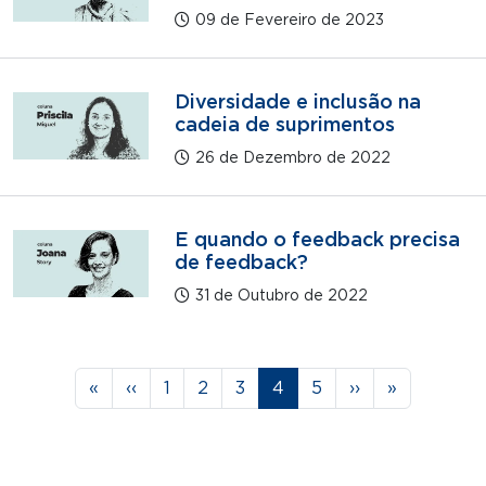
09 de Fevereiro de 2023
Diversidade e inclusão na
cadeia de suprimentos
26 de Dezembro de 2022
E quando o feedback precisa
de feedback?
31 de Outubro de 2022
Paginação
Primeira página
Página anterior
Página
Página
Página
Página
Página
Próxima página
Última pág
«
‹‹
1
2
3
4
5
››
»