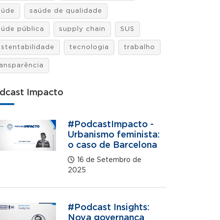
aúde
saúde de qualidade
aúde pública
supply chain
SUS
ustentabilidade
tecnologia
trabalho
ransparência
dcast Impacto
#PodcastImpacto -
Urbanismo feminista:
o caso de Barcelona
16 de Setembro de
2025
#Podcast Insights:
Nova governança