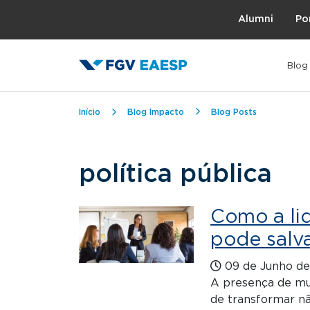
Topo
Alumni
Po
Blog
Trilha de navegação
Início
Blog Impacto
Blog Posts
política pública
Como a lid
pode salva
09 de Junho d
A presença de mu
de transformar nã