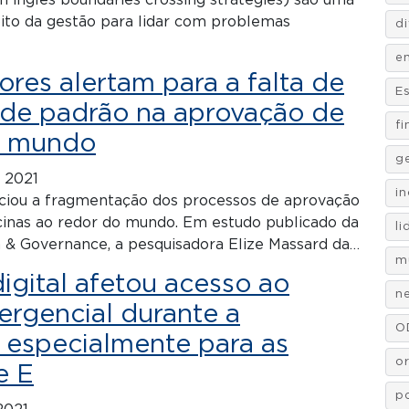
 inglês boundaries crossing strategies) são uma
ito da gestão para lidar com problemas
d
e
res alertam para a falta de
E
 de padrão na aprovação de
f
o mundo
g
 2021
i
nciou a fragmentação dos processos de aprovação
cinas ao redor do mundo. Em estudo publicado da
l
n & Governance, a pesquisadora Elize Massard da…
m
igital afetou acesso ao
n
ergencial durante a
O
 especialmente para as
o
e E
po