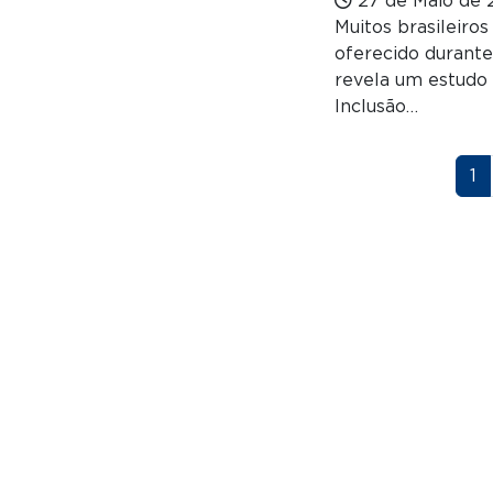
27 de Maio de 
Muitos brasileiro
oferecido durante
revela um estudo 
Inclusão…
Paginação
Pá
1