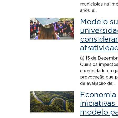
municípios na imp
anos, a…
Modelo su
universid
considera
atrativida
15 de Dezembr
Quais os impactos
comunidade na qua
provocação que p
de avaliação de…
Economia C
iniciativa
modelo pa