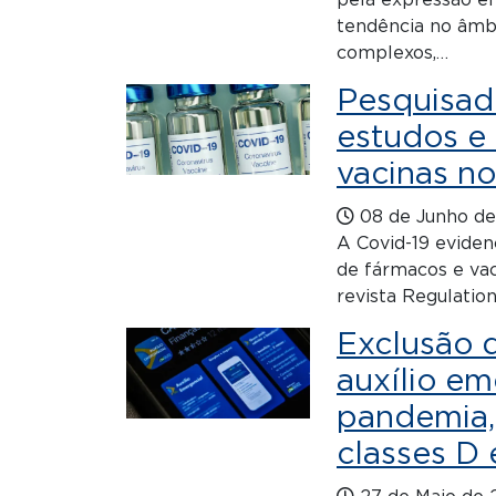
pela expressão em
tendência no âmb
complexos,…
Pesquisado
estudos e
vacinas n
08 de Junho de
A Covid-19 evide
de fármacos e va
revista Regulatio
Exclusão d
auxílio em
pandemia,
classes D 