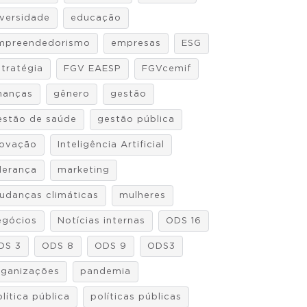
iversidade
educação
mpreendedorismo
empresas
ESG
stratégia
FGV EAESP
FGVcemif
inanças
gênero
gestão
estão de saúde
gestão pública
novação
Inteligência Artificial
iderança
marketing
udanças climáticas
mulheres
egócios
Notícias internas
ODS 16
DS 3
ODS 8
ODS 9
ODS3
rganizações
pandemia
lítica pública
políticas públicas