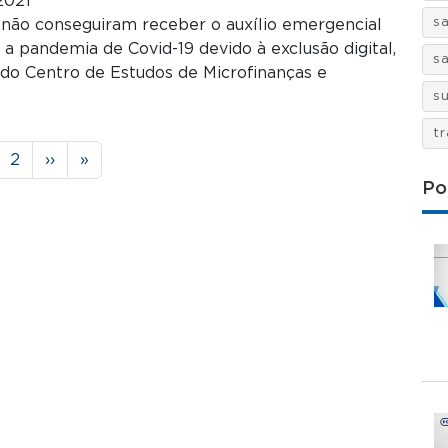
2021
s
s não conseguiram receber o auxílio emergencial
 a pandemia de Covid-19 devido à exclusão digital,
s
do Centro de Estudos de Microfinanças e
s
t
gina
Página
Próxima página
Última página
2
››
»
Po