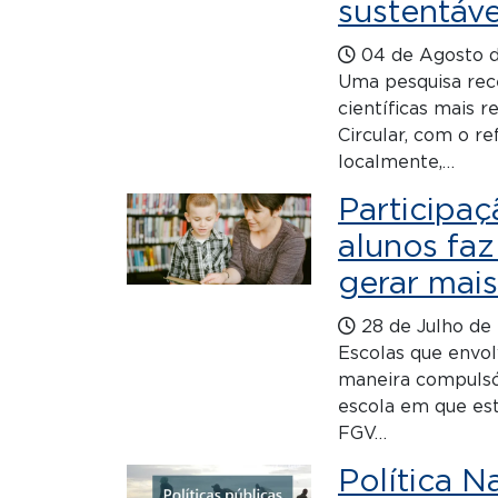
sustentáv
04 de Agosto 
Uma pesquisa rec
científicas mais 
Circular, com o re
localmente,…
Participaç
alunos fa
gerar mais
28 de Julho de
Escolas que envol
maneira compulsór
escola em que est
FGV…
Política N