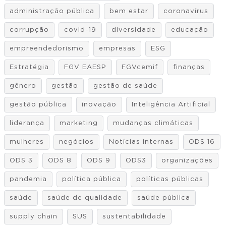
administração pública
bem estar
coronavírus
corrupção
covid-19
diversidade
educação
empreendedorismo
empresas
ESG
Estratégia
FGV EAESP
FGVcemif
finanças
gênero
gestão
gestão de saúde
gestão pública
inovação
Inteligência Artificial
liderança
marketing
mudanças climáticas
mulheres
negócios
Notícias internas
ODS 16
ODS 3
ODS 8
ODS 9
ODS3
organizações
pandemia
política pública
políticas públicas
saúde
saúde de qualidade
saúde pública
supply chain
SUS
sustentabilidade