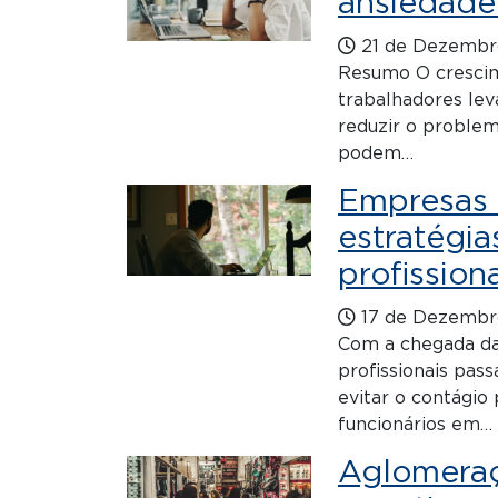
ansiedade
21 de Dezembr
Resumo O crescime
trabalhadores le
reduzir o proble
podem…
Empresas 
estratégia
profission
17 de Dezembr
Com a chegada da
profissionais pa
evitar o contági
funcionários em…
Aglomeraç