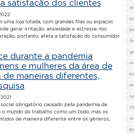
a satisfação dos clientes
d
 2022
e
uma loja lotada, com grandes filas ou espaços
ode gerar irritação, ansiedade e estresse nos
E
eração, portanto, afeta a satisfação do consumidor
f
g
ce durante a pandemia
i
mens e mulheres da área de
 de maneiras diferentes,
l
squisa
m
n
 2021
social obrigatório causado pela pandemia de
O
u o mundo do trabalho como um todo, mas os
ntidos de maneira diferente entre os gêneros,
o
po