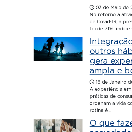
03 de Maio de 
No retorno a ativ
de Covid-19, a pr
foi de 71%, índic
Integraçã
outros háb
gera expe
ampla e b
18 de Janeiro 
A experiência em 
práticas de consu
ordenam a vida co
rotina é…
O que faz