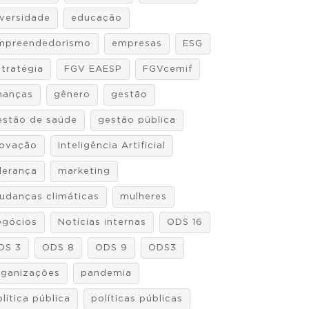
iversidade
educação
mpreendedorismo
empresas
ESG
stratégia
FGV EAESP
FGVcemif
inanças
gênero
gestão
estão de saúde
gestão pública
novação
Inteligência Artificial
iderança
marketing
udanças climáticas
mulheres
egócios
Notícias internas
ODS 16
DS 3
ODS 8
ODS 9
ODS3
rganizações
pandemia
lítica pública
políticas públicas