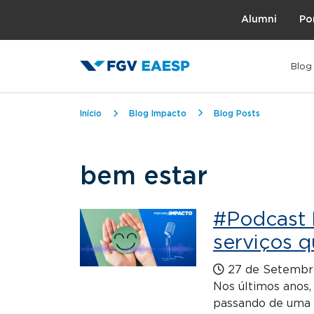
Topo
Alumni
Po
Blog
Trilha de navegação
Início
Blog Impacto
Blog Posts
bem estar
#Podcast 
serviços 
27 de Setembr
Nos últimos anos,
passando de uma s