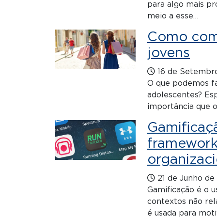
para algo mais p
meio a esse…
Como comb
jovens
16 de Setembr
O que podemos faz
adolescentes? Esp
importância que o 
Gamificaçã
framework
organizaci
21 de Junho de
Gamificação é o 
contextos não rel
é usada para motiv