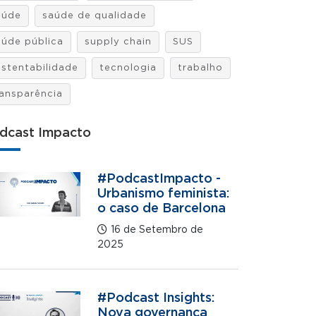
aúde
saúde de qualidade
aúde pública
supply chain
SUS
ustentabilidade
tecnologia
trabalho
ransparência
dcast Impacto
#PodcastImpacto -
Urbanismo feminista:
o caso de Barcelona
16 de Setembro de
2025
#Podcast Insights:
Nova governança