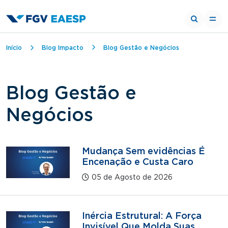
Trilha de navegação
Início
Blog Impacto
Blog Gestão e Negócios
Blog Gestão e
Negócios
Mudança Sem evidências É
Encenação e Custa Caro
05 de Agosto de 2026
Inércia Estrutural: A Força
Invisível Que Molda Suas