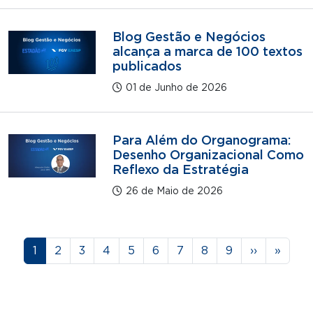
Blog Gestão e Negócios
alcança a marca de 100 textos
publicados
01 de Junho de 2026
Para Além do Organograma:
Desenho Organizacional Como
Reflexo da Estratégia
26 de Maio de 2026
Paginação
Página
Página
Página
Página
Página
Página
Página
Página
Página
Próxima pá
Última
1
2
3
4
5
6
7
8
9
››
»