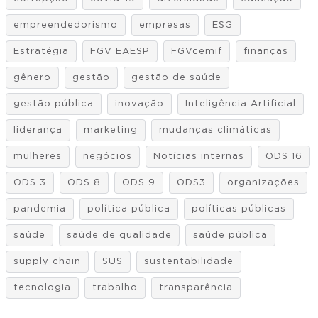
empreendedorismo
empresas
ESG
Estratégia
FGV EAESP
FGVcemif
finanças
gênero
gestão
gestão de saúde
gestão pública
inovação
Inteligência Artificial
liderança
marketing
mudanças climáticas
mulheres
negócios
Notícias internas
ODS 16
ODS 3
ODS 8
ODS 9
ODS3
organizações
pandemia
política pública
políticas públicas
saúde
saúde de qualidade
saúde pública
supply chain
SUS
sustentabilidade
tecnologia
trabalho
transparência