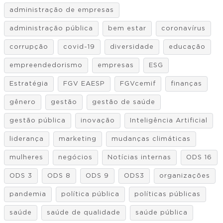
administração de empresas
administração pública
bem estar
coronavírus
corrupção
covid-19
diversidade
educação
empreendedorismo
empresas
ESG
Estratégia
FGV EAESP
FGVcemif
finanças
gênero
gestão
gestão de saúde
gestão pública
inovação
Inteligência Artificial
liderança
marketing
mudanças climáticas
mulheres
negócios
Notícias internas
ODS 16
ODS 3
ODS 8
ODS 9
ODS3
organizações
pandemia
política pública
políticas públicas
saúde
saúde de qualidade
saúde pública