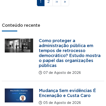
Página
Página
Próxima página
Última página
1
2
››
»
Conteúdo recente
Como proteger a
administração pública em
tempos de retrocesso
democrático? Estudo mostra
o papel das organizações
públicas
07 de Agosto de 2026
Mudança Sem evidências É
Encenação e Custa Caro
05 de Agosto de 2026