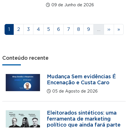
09 de Junho de 2026
Paginação
Página
Página
Página
Página
Página
Página
Página
Página
Página
Próxima 
Últi
1
2
3
4
5
6
7
8
9
…
››
»
Conteúdo recente
Mudança Sem evidências É
Encenação e Custa Caro
05 de Agosto de 2026
Eleitorados sintéticos: uma
ferramenta de marketing
político que ainda fará parte