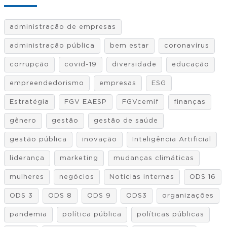
administração de empresas
administração pública
bem estar
coronavírus
corrupção
covid-19
diversidade
educação
empreendedorismo
empresas
ESG
Estratégia
FGV EAESP
FGVcemif
finanças
gênero
gestão
gestão de saúde
gestão pública
inovação
Inteligência Artificial
liderança
marketing
mudanças climáticas
mulheres
negócios
Notícias internas
ODS 16
ODS 3
ODS 8
ODS 9
ODS3
organizações
pandemia
política pública
políticas públicas