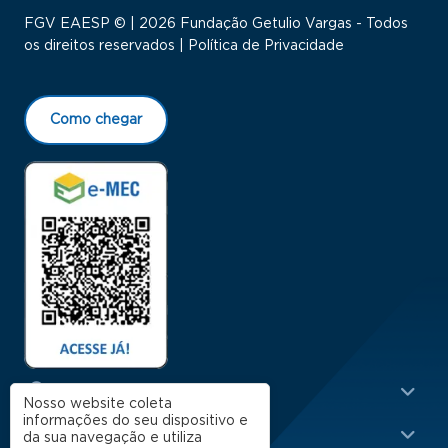
FGV EAESP © | 2026 Fundação Getulio Vargas - Todos
os direitos reservados |
Política de Privacidade
Como chegar
Menu Rodapé 1
Cursos
Nosso website coleta
informações do seu dispositivo e
Escola
da sua navegação e utiliza