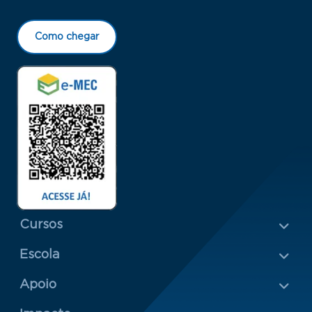
Como chegar
Menu Rodapé 1
Cursos
Escola
Rodapé 2
Apoio