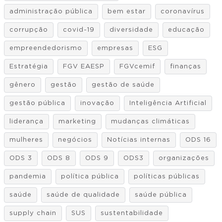
administração pública
bem estar
coronavírus
corrupção
covid-19
diversidade
educação
empreendedorismo
empresas
ESG
Estratégia
FGV EAESP
FGVcemif
finanças
gênero
gestão
gestão de saúde
gestão pública
inovação
Inteligência Artificial
liderança
marketing
mudanças climáticas
mulheres
negócios
Notícias internas
ODS 16
ODS 3
ODS 8
ODS 9
ODS3
organizações
pandemia
política pública
políticas públicas
saúde
saúde de qualidade
saúde pública
supply chain
SUS
sustentabilidade