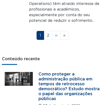
Operations) têm atraído interesse de
profissionais e acadêmicos,
especialmente por conta do seu
potencial de reduzir o sofrimento…
Paginação
Página
Página
Próxima página
Última página
1
2
››
»
Conteúdo recente
Como proteger a
administração pública em
tempos de retrocesso
democrático? Estudo mostra
o papel das organizações
públicas