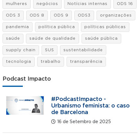
mulheres
negócios
Notícias internas
ODS 16
ODS 3
ODS 8
ODS 9
ODS3
organizações
pandemia
política pública
políticas públicas
saúde
saúde de qualidade
saúde pública
supply chain
SUS
sustentabilidade
tecnologia
trabalho
transparência
Podcast Impacto
#PodcastImpacto -
Urbanismo feminista: o caso
de Barcelona
16 de Setembro de 2025