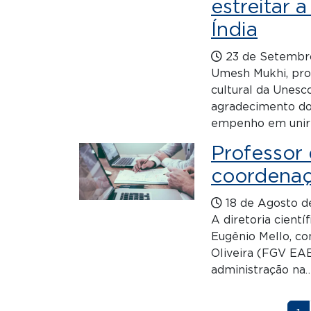
estreitar 
Índia
23 de Setembr
Umesh Mukhi, pro
cultural da Unesc
agradecimento do 
empenho em unir 
Professor
coordenaç
18 de Agosto d
A diretoria cientí
Eugênio Mello, c
Oliveira (FGV EA
administração na
Paginação