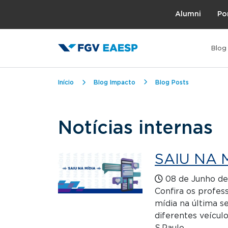
Topo
Alumni
Po
Blog
Trilha de navegação
Início
Blog Impacto
Blog Posts
Notícias internas
SAIU NA 
08 de Junho d
Confira os profe
mídia na última s
diferentes veículo