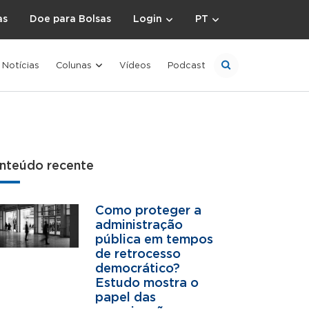
as
Doe para Bolsas
Login
PT
Notícias
Colunas
Vídeos
Podcast
nteúdo recente
Como proteger a
administração
pública em tempos
de retrocesso
democrático?
Estudo mostra o
papel das