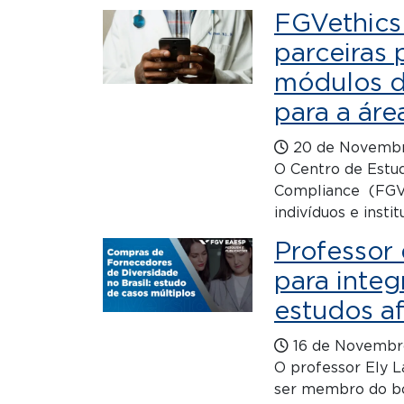
FGVethics
parceiras 
módulos de
para a áre
20 de Novembr
O Centro de Estud
Compliance (FGVet
indivíduos e insti
Professor
para integ
estudos af
16 de Novembr
O professor Ely L
ser membro do bo