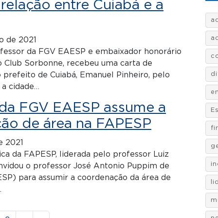
a relação entre Cuiabá e a
a
a
o de 2021
fessor da FGV EAESP e embaixador honorário
c
o Club Sorbonne, recebeu uma carta de
prefeito de Cuiabá, Emanuel Pinheiro, pelo
d
a cidade…
e
 da FGV EAESP assume a
E
ão de área na FAPESP
f
e 2021
g
fica da FAPESP, liderada pelo professor Luiz
i
onvidou o professor José Antonio Puppim de
ESP) para assumir a coordenação da área de
l
…
m