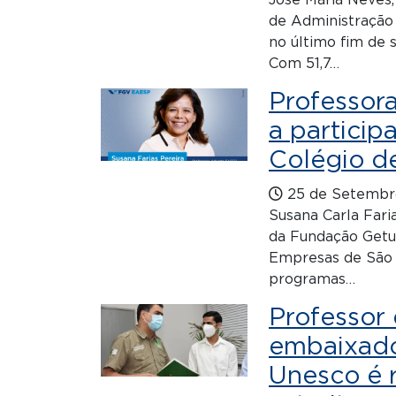
José Maria Neves
de Administração
no último fim de 
Com 51,7…
Professor
a particip
Colégio d
25 de Setembr
Susana Carla Fari
da Fundação Getul
Empresas de São 
programas…
Professor
embaixador
Unesco é 