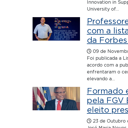
Innovation in Su
University of…
Professor
com a list
da Forbes
09 de Novembr
Foi publicada a L
acordo com a publ
enfrentaram o cen
elevando a…
Formado e
pela FGV 
eleito pr
23 de Outubro 