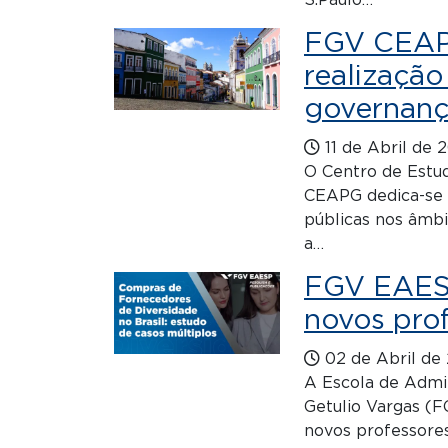
S.Paulo…
FGV CEAPG
realização
governanç
11 de Abril de 
O Centro de Estu
CEAPG dedica-se a
públicas nos âmbi
a…
FGV EAESP
novos pro
02 de Abril de
A Escola de Admi
Getulio Vargas (F
novos professore