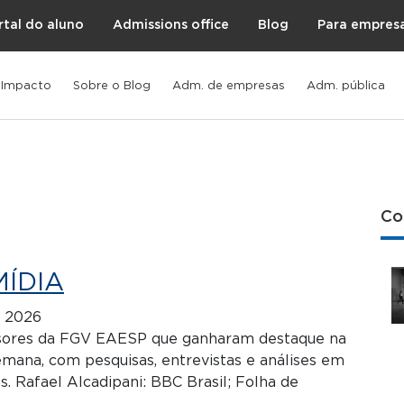
rtal do aluno
Admissions office
Blog
Para empres
 Impacto
Sobre o Blog
Adm. de empresas
Adm. pública
Co
MÍDIA
e 2026
ssores da FGV EAESP que ganharam destaque na
emana, com pesquisas, entrevistas e análises em
s. Rafael Alcadipani: BBC Brasil; Folha de