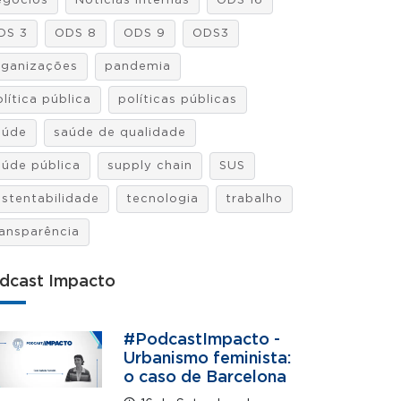
egócios
Notícias internas
ODS 16
DS 3
ODS 8
ODS 9
ODS3
rganizações
pandemia
lítica pública
políticas públicas
aúde
saúde de qualidade
aúde pública
supply chain
SUS
ustentabilidade
tecnologia
trabalho
ransparência
dcast Impacto
#PodcastImpacto -
Urbanismo feminista:
o caso de Barcelona