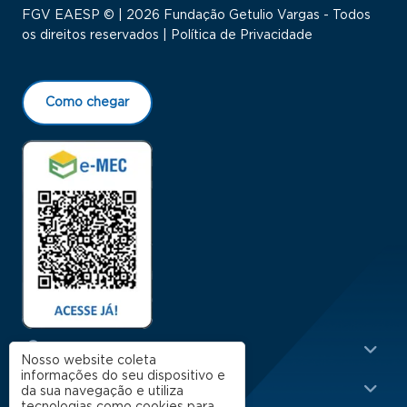
FGV EAESP © | 2026 Fundação Getulio Vargas - Todos
os direitos reservados |
Política de Privacidade
Como chegar
Menu Rodapé 1
Cursos
Nosso website coleta
informações do seu dispositivo e
Escola
da sua navegação e utiliza