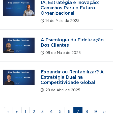
IA, Estratégia e Inovação:
Caminhos Para o Futuro
Organizacional
14 de Maio de 2025
A Psicologia da Fidelização
Dos Clientes
09 de Maio de 2025
Expandir ou Rentabilizar? A
Estratégia Dual na
Competitividade Global
28 de Abril de 2025
Paginação
Primeira página
Página anterior
Página
Página
Página
Página
Página
Página
Página
Página
Página
Próx
«
‹‹
1
2
3
4
5
6
7
8
9
››