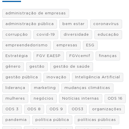
administração de empresas
administração pública
bem estar
coronavírus
corrupção
covid-19
diversidade
educação
empreendedorismo
empresas
ESG
Estratégia
FGV EAESP
FGVcemif
finanças
gênero
gestão
gestão de saúde
gestão pública
inovação
Inteligência Artificial
liderança
marketing
mudanças climáticas
mulheres
negócios
Notícias internas
ODS 16
ODS 3
ODS 8
ODS 9
ODS3
organizações
pandemia
política pública
políticas públicas