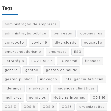
Tags
administração de empresas
administração pública
bem estar
coronavírus
corrupção
covid-19
diversidade
educação
empreendedorismo
empresas
ESG
Estratégia
FGV EAESP
FGVcemif
finanças
gênero
gestão
gestão de saúde
gestão pública
inovação
Inteligência Artificial
liderança
marketing
mudanças climáticas
mulheres
negócios
Notícias internas
ODS 16
ODS 3
ODS 8
ODS 9
ODS3
organizações