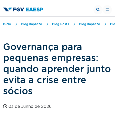
Trilha de navegação
Início
Blog Impacto
Blog Posts
Blog Impacto
Bl
Governança para
pequenas empresas:
quando aprender junto
evita a crise entre
sócios
03 de Junho de 2026