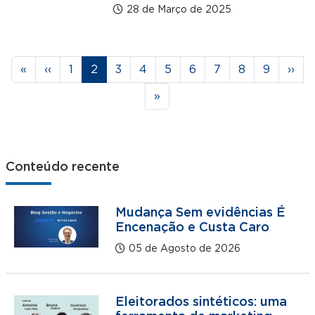
28 de Março de 2025
Paginação
Primeira página
Página anterior
Página
Página
Página
Página
Página
Página
Página
Página
Página
Próx
«
‹‹
1
2
3
4
5
6
7
8
9
››
Última página
»
Conteúdo recente
Mudança Sem evidências É
Encenação e Custa Caro
05 de Agosto de 2026
Eleitorados sintéticos: uma