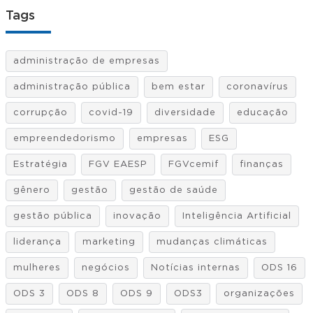
Tags
administração de empresas
administração pública
bem estar
coronavírus
corrupção
covid-19
diversidade
educação
empreendedorismo
empresas
ESG
Estratégia
FGV EAESP
FGVcemif
finanças
gênero
gestão
gestão de saúde
gestão pública
inovação
Inteligência Artificial
liderança
marketing
mudanças climáticas
mulheres
negócios
Notícias internas
ODS 16
ODS 3
ODS 8
ODS 9
ODS3
organizações