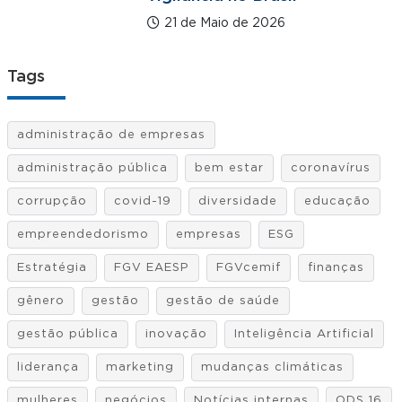
21 de Maio de 2026
Tags
administração de empresas
administração pública
bem estar
coronavírus
corrupção
covid-19
diversidade
educação
empreendedorismo
empresas
ESG
Estratégia
FGV EAESP
FGVcemif
finanças
gênero
gestão
gestão de saúde
gestão pública
inovação
Inteligência Artificial
liderança
marketing
mudanças climáticas
mulheres
negócios
Notícias internas
ODS 16