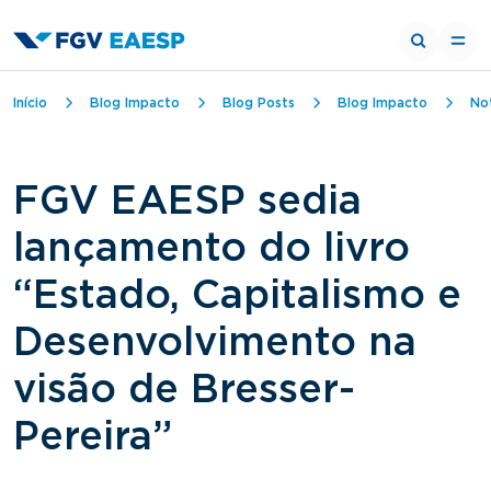
Trilha de navegação
Início
Blog Impacto
Blog Posts
Blog Impacto
Not
FGV EAESP sedia
lançamento do livro
“Estado, Capitalismo e
Desenvolvimento na
visão de Bresser-
Pereira”