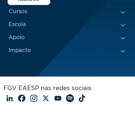
Menu Rodapé 1
Cursos
Escola
Rodapé 2
Apoio
Impacto
FGV EAESP nas redes sociais
LinkedIn
Facebook
Instagram
X
YouTube
Spotify
TikTok