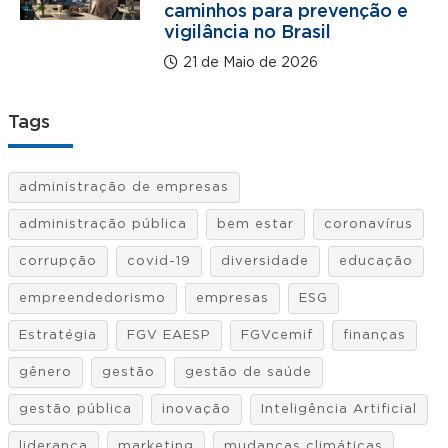
caminhos para prevenção e
vigilância no Brasil
21 de Maio de 2026
Tags
administração de empresas
administração pública
bem estar
coronavírus
corrupção
covid-19
diversidade
educação
empreendedorismo
empresas
ESG
Estratégia
FGV EAESP
FGVcemif
finanças
gênero
gestão
gestão de saúde
gestão pública
inovação
Inteligência Artificial
liderança
marketing
mudanças climáticas