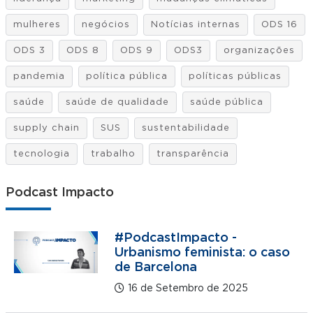
mulheres
negócios
Notícias internas
ODS 16
ODS 3
ODS 8
ODS 9
ODS3
organizações
pandemia
política pública
políticas públicas
saúde
saúde de qualidade
saúde pública
supply chain
SUS
sustentabilidade
tecnologia
trabalho
transparência
Podcast Impacto
#PodcastImpacto -
Urbanismo feminista: o caso
de Barcelona
16 de Setembro de 2025