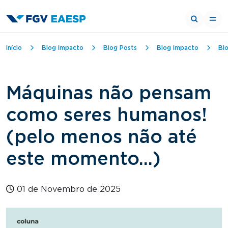
Trilha de navegação
Início
Blog Impacto
Blog Posts
Blog Impacto
Bl
Máquinas não pensam
como seres humanos!
(pelo menos não até
este momento...)
01 de Novembro de 2025