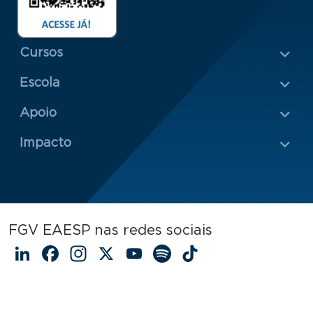
Menu Rodapé 1
Cursos
Escola
Rodapé 2
Apoio
Impacto
FGV EAESP nas redes sociais
LinkedIn
Facebook
Instagram
X
YouTube
Spotify
TikTok