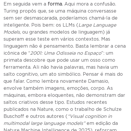
Em seguida vem a
forma
. Aqui mora a confusão.
Turing propôs que, se uma máquina conversasse
sem ser desmascarada, poderíamos chamá-la de
inteligente. Pois bem: os LLMs (
Large Language
Models
, ou grandes modelos de linguagem) já
superam esse teste em vários contextos. Mas
linguagem não é pensamento. Basta lembrar a cena
icônica de “
2001: Uma Odisseia no Espaço
”: um
primata descobre que pode usar um osso como
ferramenta. Ali não havia palavras, mas havia um
salto cognitivo, um ato simbólico. Pensar é mais do
que falar. Como lembra novamente Damasio,
envolve também imagens, emoções, corpo. As
máquinas, embora eloquentes, não demonstram dar
saltos criativos desse tipo. Estudos recentes
publicados na Nature, como o trabalho de Schulze
Buschoff e outros autores (
“Visual cognition in
multimodal large language models”
em edição da
Nature Machine Intelligence de 2025), reforçam