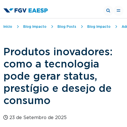
Trilha de navegação
Início
Blog Impacto
Blog Posts
Blog Impacto
Ad
Produtos inovadores:
como a tecnologia
pode gerar status,
prestígio e desejo de
consumo
23 de Setembro de 2025