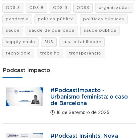
ODS 3
ODS 8
ODS 9
ODS3
organizações
pandemia
política pública
políticas públicas
saúde
saúde de qualidade
saúde pública
supply chain
SUS
sustentabilidade
tecnologia
trabalho
transparência
Podcast Impacto
#PodcastImpacto -
Urbanismo feminista: o caso
de Barcelona
16 de Setembro de 2025
#Podcast Insights: Nova