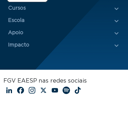
Menu Rodapé 1
Cursos
Escola
Rodapé 2
Apoio
Impacto
FGV EAESP nas redes sociais
LinkedIn
Facebook
Instagram
X
YouTube
Spotify
TikTok