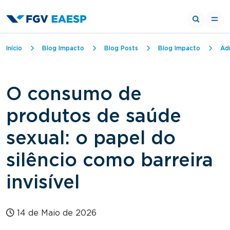
Trilha de navegação
Início
Blog Impacto
Blog Posts
Blog Impacto
Ad
O consumo de
produtos de saúde
sexual: o papel do
silêncio como barreira
invisível
14 de Maio de 2026