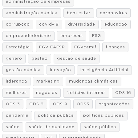
administração de empresas
administração pública
bem estar
coronavírus
corrupção
covid-19
diversidade
educação
empreendedorismo
empresas
ESG
Estratégia
FGV EAESP
FGVcemif
finanças
gênero
gestão
gestão de saúde
gestão pública
inovação
Inteligência Artificial
liderança
marketing
mudanças climáticas
mulheres
negócios
Notícias internas
ODS 16
ODS 3
ODS 8
ODS 9
ODS3
organizações
pandemia
política pública
políticas públicas
saúde
saúde de qualidade
saúde pública