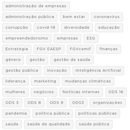
administração de empresas
administração pública
bem estar
coronavírus
corrupção
covid-19
diversidade
educação
empreendedorismo
empresas
ESG
Estratégia
FGV EAESP
FGVcemif
finanças
gênero
gestão
gestão de saúde
gestão pública
inovação
Inteligência Artificial
liderança
marketing
mudanças climáticas
mulheres
negócios
Notícias internas
ODS 16
ODS 3
ODS 8
ODS 9
ODS3
organizações
pandemia
política pública
políticas públicas
saúde
saúde de qualidade
saúde pública