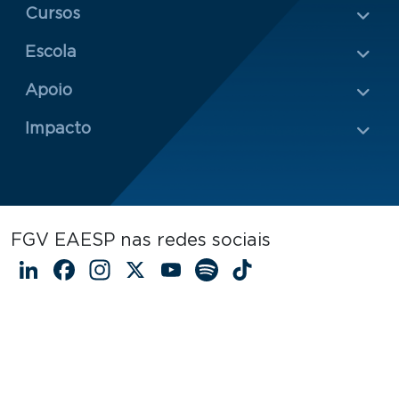
Menu Rodapé 1
Cursos
Escola
Rodapé 2
Apoio
Impacto
FGV EAESP nas redes sociais
LinkedIn
Facebook
Instagram
X
YouTube
Spotify
TikTok