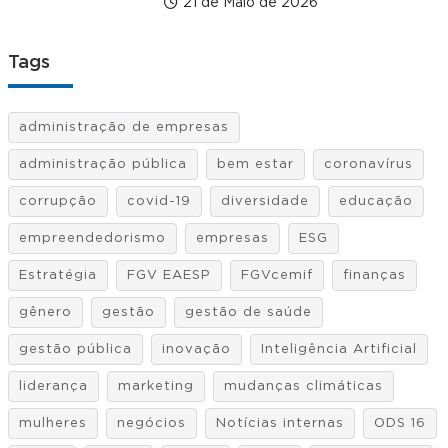
21 de Maio de 2026
Tags
administração de empresas
administração pública
bem estar
coronavírus
corrupção
covid-19
diversidade
educação
empreendedorismo
empresas
ESG
Estratégia
FGV EAESP
FGVcemif
finanças
gênero
gestão
gestão de saúde
gestão pública
inovação
Inteligência Artificial
liderança
marketing
mudanças climáticas
mulheres
negócios
Notícias internas
ODS 16