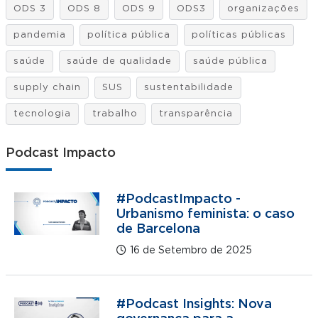
ODS 3
ODS 8
ODS 9
ODS3
organizações
pandemia
política pública
políticas públicas
saúde
saúde de qualidade
saúde pública
supply chain
SUS
sustentabilidade
tecnologia
trabalho
transparência
Podcast Impacto
#PodcastImpacto -
Urbanismo feminista: o caso
de Barcelona
16 de Setembro de 2025
#Podcast Insights: Nova