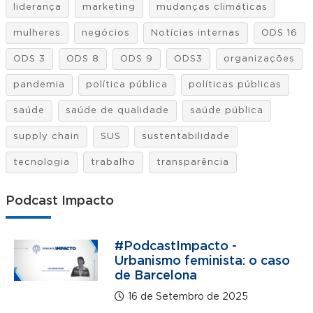
liderança
marketing
mudanças climáticas
mulheres
negócios
Notícias internas
ODS 16
ODS 3
ODS 8
ODS 9
ODS3
organizações
pandemia
política pública
políticas públicas
saúde
saúde de qualidade
saúde pública
supply chain
SUS
sustentabilidade
tecnologia
trabalho
transparência
Podcast Impacto
#PodcastImpacto -
Urbanismo feminista: o caso
de Barcelona
16 de Setembro de 2025