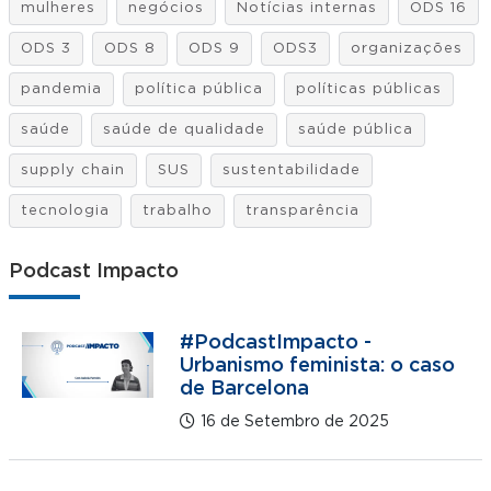
mulheres
negócios
Notícias internas
ODS 16
ODS 3
ODS 8
ODS 9
ODS3
organizações
pandemia
política pública
políticas públicas
saúde
saúde de qualidade
saúde pública
supply chain
SUS
sustentabilidade
tecnologia
trabalho
transparência
Podcast Impacto
#PodcastImpacto -
Urbanismo feminista: o caso
de Barcelona
16 de Setembro de 2025