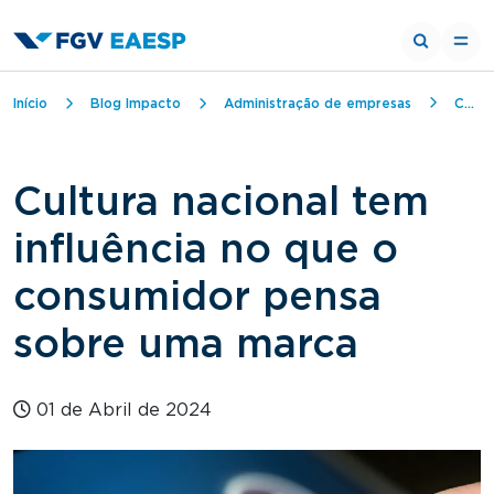
Trilha de navegação
Início
Blog Impacto
Administração de empresas
Cultura nacional tem influência no que o consumidor pensa sobre uma marca
Cultura nacional tem
influência no que o
consumidor pensa
sobre uma marca
01 de Abril de 2024