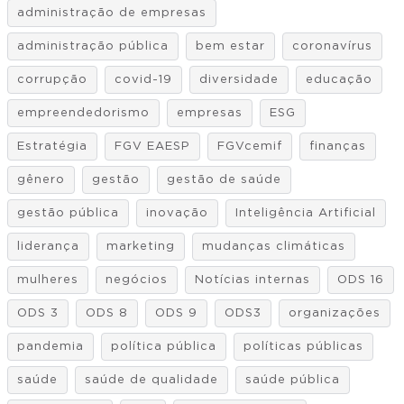
administração de empresas
administração pública
bem estar
coronavírus
corrupção
covid-19
diversidade
educação
empreendedorismo
empresas
ESG
Estratégia
FGV EAESP
FGVcemif
finanças
gênero
gestão
gestão de saúde
gestão pública
inovação
Inteligência Artificial
liderança
marketing
mudanças climáticas
mulheres
negócios
Notícias internas
ODS 16
ODS 3
ODS 8
ODS 9
ODS3
organizações
pandemia
política pública
políticas públicas
saúde
saúde de qualidade
saúde pública