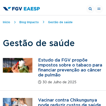
Trilha de navegação
Início
Blog Impacto
Gestão de saúde
Gestão de saúde
Estudo da FGV propõe
impostos sobre o tabaco para
financiar prevenção ao câncer
de pulmão
30 de Julho de 2025
Vacinar contra Chikungunya
pode reduzir custos de saúde