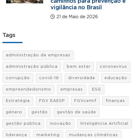
caminhos para prevenção e
vigilância no Brasil
21 de Maio de 2026
Tags
administração de empresas
administração pública
bem estar
coronavírus
corrupção
covid-19
diversidade
educação
empreendedorismo
empresas
ESG
Estratégia
FGV EAESP
FGVcemif
finanças
gênero
gestão
gestão de saúde
gestão pública
inovação
Inteligência Artificial
liderança
marketing
mudanças climáticas