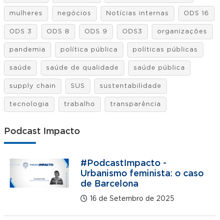
mulheres
negócios
Notícias internas
ODS 16
ODS 3
ODS 8
ODS 9
ODS3
organizações
pandemia
política pública
políticas públicas
saúde
saúde de qualidade
saúde pública
supply chain
SUS
sustentabilidade
tecnologia
trabalho
transparência
Podcast Impacto
#PodcastImpacto -
Urbanismo feminista: o caso
de Barcelona
16 de Setembro de 2025